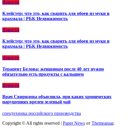
Новости
Клейстер: что это, как сварить для обоев из муки и
крахмала | РБК Недвижимость
Новости
Клейстер: что это, как сварить для обоев из муки и
крахмала | РБК Недвижимость
Новости
Терапевт Белова: женщинам после 40 лет нужно
обязательно есть продукты с кальцием
Новости
Врач Свиридова объяснила, при каких хронических
нарушениях вреден зеленый чай
спецтехника российского производства
Copyright © All rights reserved
|
Paper News
от
Themeansar
.