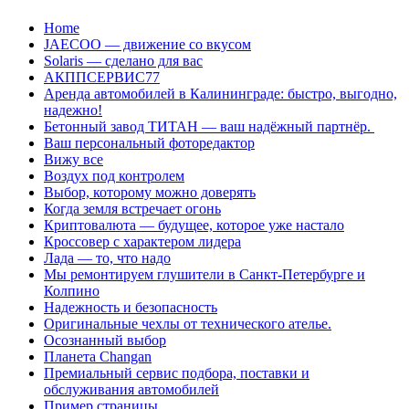
Перейти
Home
к
JAECOO — движение со вкусом
содержанию
Solaris — сделано для вас
АКППСЕРВИС77
Аренда автомобилей в Калининграде: быстро, выгодно,
надежно!
Бетонный завод ТИТАН — ваш надёжный партнёр.
Ваш персональный фоторедактор
Вижу все
Воздух под контролем
Выбор, которому можно доверять
Когда земля встречает огонь
Криптовалюта — будущее, которое уже настало
Кроссовер с характером лидера
Лада — то, что надо
Мы ремонтируем глушители в Санкт-Петербурге и
Колпино
Надежность и безопасность
Оригинальные чехлы от технического ателье.
Осознанный выбор
Планета Changan
Премиальный сервис подбора, поставки и
обслуживания автомобилей
Пример страницы