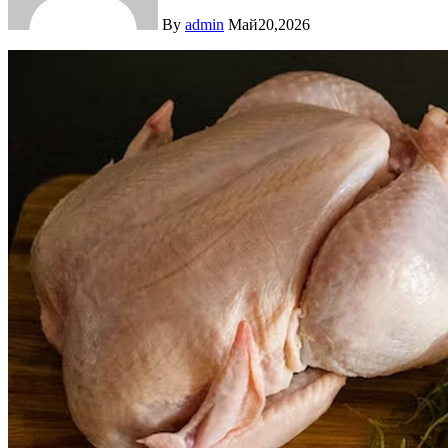
By
admin
Май20,2026