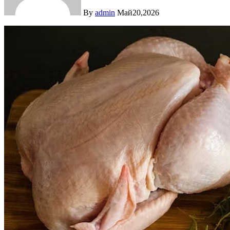
By
admin
Май20,2026