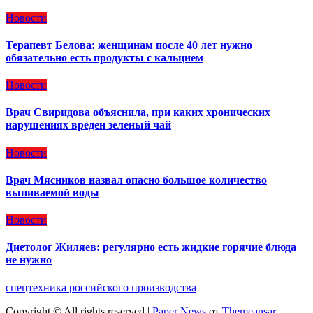
Новости
Терапевт Белова: женщинам после 40 лет нужно
обязательно есть продукты с кальцием
Новости
Врач Свиридова объяснила, при каких хронических
нарушениях вреден зеленый чай
Новости
Врач Мясников назвал опасно большое количество
выпиваемой воды
Новости
Диетолог Жиляев: регулярно есть жидкие горячие блюда
не нужно
спецтехника российского производства
Copyright © All rights reserved
|
Paper News
от
Themeansar
.