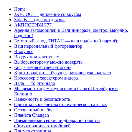
Перейти
Home
к
JAECOO — движение со вкусом
содержанию
Solaris — сделано для вас
АКППСЕРВИС77
Аренда автомобилей в Калининграде: быстро, выгодно,
надежно!
Бетонный завод ТИТАН — ваш надёжный партнёр.
Ваш персональный фоторедактор
Вижу все
Воздух под контролем
Выбор, которому можно доверять
Когда земля встречает огонь
Криптовалюта — будущее, которое уже настало
Кроссовер с характером лидера
Лада — то, что надо
Мы ремонтируем глушители в Санкт-Петербурге и
Колпино
Надежность и безопасность
Оригинальные чехлы от технического ателье.
Осознанный выбор
Планета Changan
Премиальный сервис подбора, поставки и
обслуживания автомобилей
Пример страницы