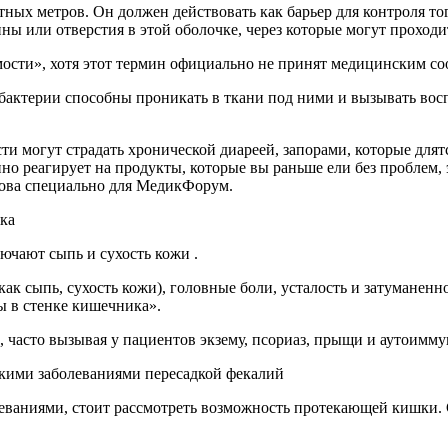
ных метров. Он должен действовать как барьер для контроля тог
ы или отверстия в этой оболочке, через которые могут проходи
ти», хотя этот термин официально не принят медицинским соо
 бактерии способны проникать в ткани под ними и вызывать во
пно реагирует на продукты, которые вы раньше ели без проблем, 
сова специально для МедикФорум.
ка
ючают сыпь и сухость кожи .
ры в стенке кишечника».
, часто вызывая у пациентов экзему, псориаз, прыщи и аутоимм
кими заболеваниями пересадкой фекалий
аниями, стоит рассмотреть возможность протекающей кишки. Счи