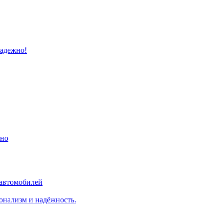
надежно!
ино
 автомобилей
онализм и надёжность.