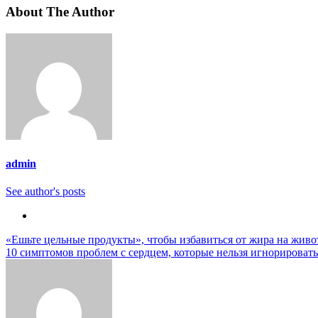
About The Author
admin
See author's posts
Навигация
«Ешьте цельные продукты», чтобы избавиться от жира на живо
10 симптомов проблем с сердцем, которые нельзя игнорировать
по
записям