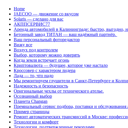
Перейти
Home
к
JAECOO — движение со вкусом
содержанию
Solaris — сделано для вас
АКППСЕРВИС77
Аренда автомобилей в Калининграде: быстро, выгодно, 
Бетонный завод ТИТАН — ваш надёжный партнёр.
Ваш персональный фоторедактор
Вижу все
Воздух под контролем
Выбор, которому можно доверять
Когда земля встречает огонь
Криптовалюта — будущее, которое уже настало
Кроссовер с характером лидера
Лада — то, что надо
Мы ремонтируем глушители в Санкт-Петербурге и Колп
Надежность и безопасность
Оригинальные чехлы от технического ателье.
Осознанный выбор
Планета Changan
Премиальный сервис подбора, поставки и обслуживания
Пример страницы
Ремонт автоматических трансмиссий в Москве: професси
Технологии и комфорт
Технологии, подтвержденные рекордами