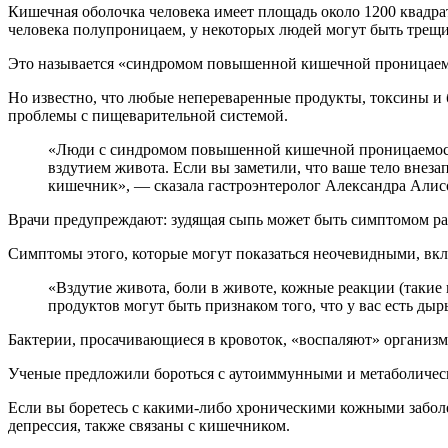
Кишечная оболочка человека имеет площадь около 1200 квадрат
человека полупроницаем, у некоторых людей могут быть трещин
Это называется «синдромом повышенной кишечной проницаемос
Но известно, что любые непереваренные продукты, токсины и
проблемы с пищеварительной системой.
«Люди с синдромом повышенной кишечной проницаемости могут страдать хронической диареей, запорами, которые длятся неделю, или даже чрезмерным газообразованием или
вздутием живота. Если вы заметили, что ваше тело внеза
кишечник», — сказала гастроэнтеролог Александра Али
Врачи предупреждают: зудящая сыпь может быть симптомом ра
Симптомы этого, которые могут показаться неочевидными, вкл
«Вздутие живота, боли в животе, кожные реакции (такие как сыпь, сухость кожи), головные боли, усталость и затуманенность сознания после употребления определенных
продуктов могут быть признаком того, что у вас есть ды
Бактерии, просачивающиеся в кровоток, «воспаляют» организм
Ученые предложили бороться с аутоиммунными и метаболичес
Если вы боретесь с какими-либо хроническими кожными заболев
депрессия, также связаны с кишечником.