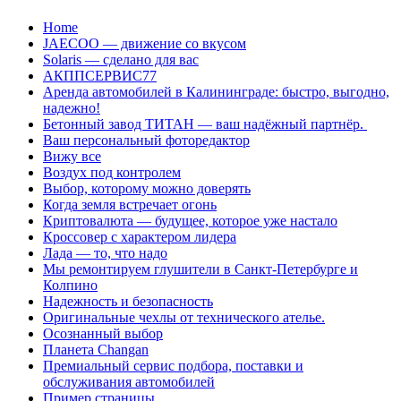
Перейти
Home
к
JAECOO — движение со вкусом
содержанию
Solaris — сделано для вас
АКППСЕРВИС77
Аренда автомобилей в Калининграде: быстро, выгодно,
надежно!
Бетонный завод ТИТАН — ваш надёжный партнёр.
Ваш персональный фоторедактор
Вижу все
Воздух под контролем
Выбор, которому можно доверять
Когда земля встречает огонь
Криптовалюта — будущее, которое уже настало
Кроссовер с характером лидера
Лада — то, что надо
Мы ремонтируем глушители в Санкт-Петербурге и
Колпино
Надежность и безопасность
Оригинальные чехлы от технического ателье.
Осознанный выбор
Планета Changan
Премиальный сервис подбора, поставки и
обслуживания автомобилей
Пример страницы