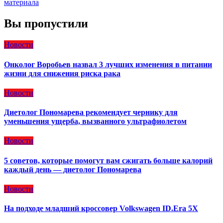
материала
Вы пропустили
Новости
Онколог Воробьев назвал 3 лучших изменения в питании
жизни для снижения риска рака
Новости
Диетолог Пономарева рекомендует чернику для
уменьшения ущерба, вызванного ультрафиолетом
Новости
5 советов, которые помогут вам сжигать больше калорий
каждый день — диетолог Пономарева
Новости
На подходе младший кроссовер Volkswagen ID.Era 5X