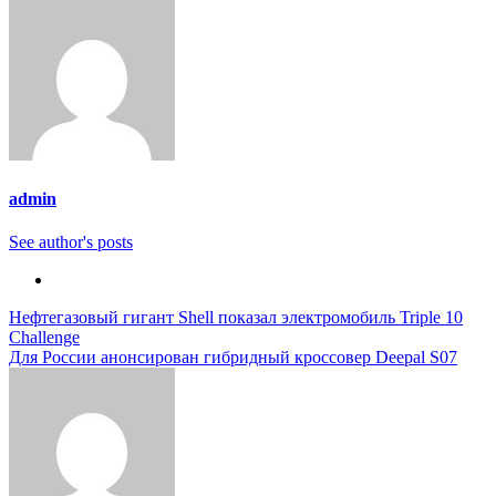
admin
See author's posts
Навигация
Нефтегазовый гигант Shell показал электромобиль Triple 10
Challenge
по
Для России анонсирован гибридный кроссовер Deepal S07
записям