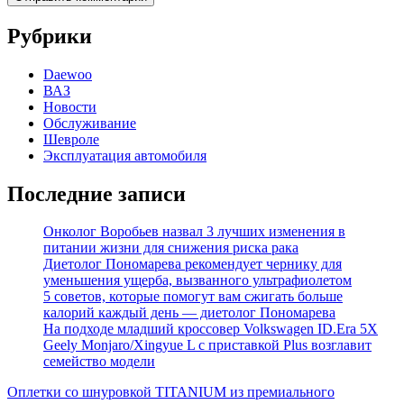
Рубрики
Daewoo
ВАЗ
Новости
Обслуживание
Шевроле
Эксплуатация автомобиля
Последние записи
Онколог Воробьев назвал 3 лучших изменения в
питании жизни для снижения риска рака
Диетолог Пономарева рекомендует чернику для
уменьшения ущерба, вызванного ультрафиолетом
5 советов, которые помогут вам сжигать больше
калорий каждый день — диетолог Пономарева
На подходе младший кроссовер Volkswagen ID.Era 5X
Geely Monjaro/Xingyue L с приставкой Plus возглавит
семейство модели
Оплетки со шнуровкой TITANIUM из премиального