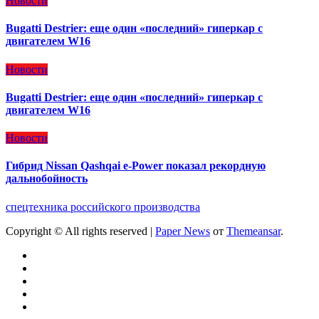
Новости
Bugatti Destrier: еще один «последний» гиперкар с
двигателем W16
Новости
Bugatti Destrier: еще один «последний» гиперкар с
двигателем W16
Новости
Гибрид Nissan Qashqai e-Power показал рекордную
дальнобойность
спецтехника российского производства
Copyright © All rights reserved
|
Paper News
от
Themeansar
.