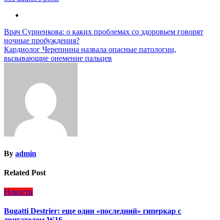
Навигация
Врач Сурненкова: о каких проблемах со здоровьем говорят
ночные пробуждения?
по
Кардиолог Черепнина назвала опасные патологии,
записям
вызывающие онемение пальцев
By
admin
Related Post
Новости
Bugatti Destrier: еще один «последний» гиперкар с
двигателем W16