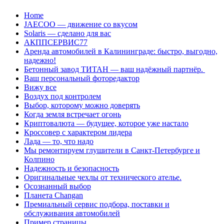
Перейти
Home
к
JAECOO — движение со вкусом
содержанию
Solaris — сделано для вас
АКППСЕРВИС77
Аренда автомобилей в Калининграде: быстро, выгодно,
надежно!
Бетонный завод ТИТАН — ваш надёжный партнёр.
Ваш персональный фоторедактор
Вижу все
Воздух под контролем
Выбор, которому можно доверять
Когда земля встречает огонь
Криптовалюта — будущее, которое уже настало
Кроссовер с характером лидера
Лада — то, что надо
Мы ремонтируем глушители в Санкт-Петербурге и
Колпино
Надежность и безопасность
Оригинальные чехлы от технического ателье.
Осознанный выбор
Планета Changan
Премиальный сервис подбора, поставки и
обслуживания автомобилей
Пример страницы