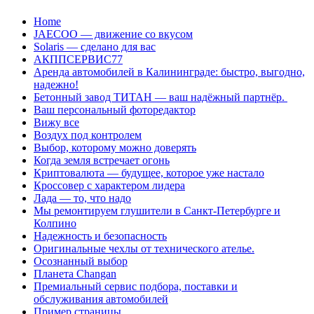
Перейти
Home
к
JAECOO — движение со вкусом
содержанию
Solaris — сделано для вас
АКППСЕРВИС77
Аренда автомобилей в Калининграде: быстро, выгодно,
надежно!
Бетонный завод ТИТАН — ваш надёжный партнёр.
Ваш персональный фоторедактор
Вижу все
Воздух под контролем
Выбор, которому можно доверять
Когда земля встречает огонь
Криптовалюта — будущее, которое уже настало
Кроссовер с характером лидера
Лада — то, что надо
Мы ремонтируем глушители в Санкт-Петербурге и
Колпино
Надежность и безопасность
Оригинальные чехлы от технического ателье.
Осознанный выбор
Планета Changan
Премиальный сервис подбора, поставки и
обслуживания автомобилей
Пример страницы