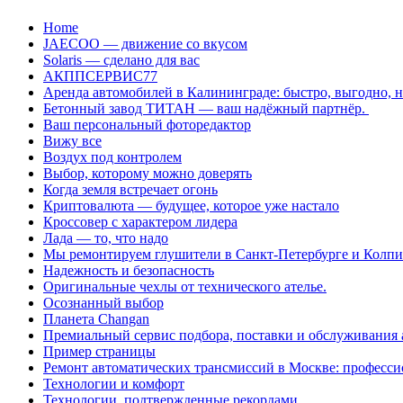
Перейти
Home
к
JAECOO — движение со вкусом
содержанию
Solaris — сделано для вас
АКППСЕРВИС77
Аренда автомобилей в Калининграде: быстро, выгодно, 
Бетонный завод ТИТАН — ваш надёжный партнёр.
Ваш персональный фоторедактор
Вижу все
Воздух под контролем
Выбор, которому можно доверять
Когда земля встречает огонь
Криптовалюта — будущее, которое уже настало
Кроссовер с характером лидера
Лада — то, что надо
Мы ремонтируем глушители в Санкт-Петербурге и Колп
Надежность и безопасность
Оригинальные чехлы от технического ателье.
Осознанный выбор
Планета Changan
Премиальный сервис подбора, поставки и обслуживания
Пример страницы
Ремонт автоматических трансмиссий в Москве: професси
Технологии и комфорт
Технологии, подтвержденные рекордами