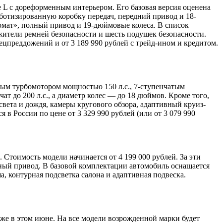
 L с дореформенным интерьером. Его базовая версия оценена
оботизированную коробку передач, передний привод и 18-
омат», полный привод и 19-дюймовые колеса. В список
жители ремней безопасности и шесть подушек безопасности.
ецпреддожений и от 3 189 990 рублей с трейд-ином и кредитом.
вым турбомотором мощностью 150 л.с., 7-ступенчатым
 до 200 л.с., а диаметр колес — до 18 дюймов. Кроме того,
света и дождя, камеры кругового обзора, адаптивный круиз-
 в России по цене от 3 329 990 рублей (или от 3 079 990
Стоимость модели начинается от 4 199 000 рублей. За эти
лный привод. В базовой комплектации автомобиль оснащается
, контурная подсветка салона и адаптивная подвеска.
же в этом июне. На все модели возрожденной марки будет