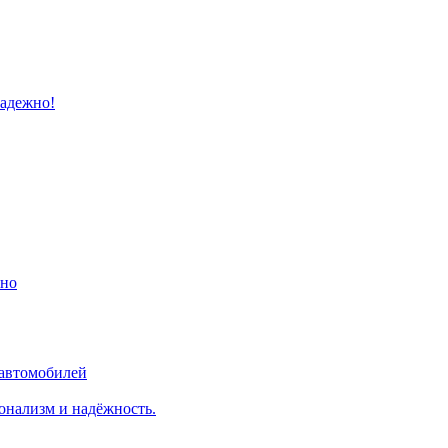
надежно!
ино
 автомобилей
онализм и надёжность.