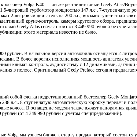
россовер Volga K40 — он же рестайлинговый Geely Atlas/Boyue
 1,5-литровый турбомотор мощностью 147 л.с., 7-ступенчатую р
жат 2-литровый двигатель на 200 л.с., восьмиступенчатый «авт
адаптивный круиз-контроль, камеры кругового обзора, преднатя
овый Geely Atlas сейчас стоит от 3 449 990 рублей без учета сп
убликации этого материала известно не было.
000 рублей. В начальной версии автомобиль оснащается 2-литро
ами. В более дорогих исполнениях мощность двигателя увеличат
нный климат-контроль, аудиосистему с 12 динамиками, датчики 
ания в полосе. Оригинальный Geely Preface сегодня предлагается
ий собой слегка подретушированный бестселлер Geely Monjaro. 
238 л.с., 8-ступенчатую автоматическую коробку передач и по
вые колеса. В оснащение модели также входят панорамная крыша
 рублей (от 4 349 990 рублей с учетом спецпредложений).
е Volga мы узнаем ближе к старту продаж, который состоится у