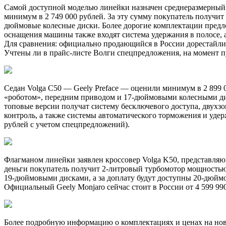
Самой доступной моделью линейки назначен среднеразмерный к
минимум в 2 749 000 рублей. За эту сумму покупатель получит
дюймовые колесные диски. Более дорогие комплектации предло
оснащения машины также входят система удержания в полосе, 
Для сравнения: официально продающийся в России дорестайлинг
Учтены ли в прайс-листе Волги спецпредложения, на момент п
Седан Volga C50 — Geely Preface — оценили минимум в 2 899 
«роботом», передним приводом и 17-дюймовыми колесными диск
топовые версии получат систему бесключевого доступа, двухзо
контроль, а также системы автоматического торможения и удерж
рублей с учетом спецпредложений).
Флагманом линейки заявлен кроссовер Volga K50, представляющ
деньги покупатель получит 2-литровый турбомотор мощностью 
19-дюймовыми дисками, а за доплату будут доступны 20-дюймо
Официальный Geely Monjaro сейчас стоит в России от 4 599 990
Более подробную информацию о комплектациях и ценах на новы