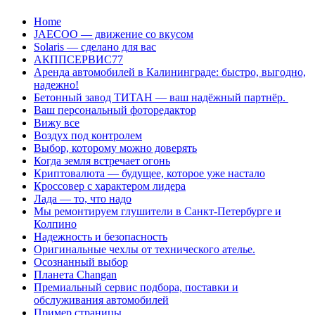
Перейти
Home
к
JAECOO — движение со вкусом
содержанию
Solaris — сделано для вас
АКППСЕРВИС77
Аренда автомобилей в Калининграде: быстро, выгодно,
надежно!
Бетонный завод ТИТАН — ваш надёжный партнёр.
Ваш персональный фоторедактор
Вижу все
Воздух под контролем
Выбор, которому можно доверять
Когда земля встречает огонь
Криптовалюта — будущее, которое уже настало
Кроссовер с характером лидера
Лада — то, что надо
Мы ремонтируем глушители в Санкт-Петербурге и
Колпино
Надежность и безопасность
Оригинальные чехлы от технического ателье.
Осознанный выбор
Планета Changan
Премиальный сервис подбора, поставки и
обслуживания автомобилей
Пример страницы