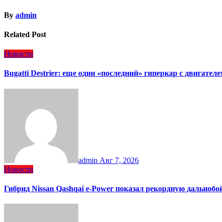
By
admin
Related Post
Новости
Bugatti Destrier: еще один «последний» гиперкар с двигател
admin
Авг 7, 2026
Новости
Гибрид Nissan Qashqai e-Power показал рекордную дальнобо