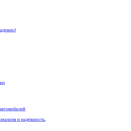
надежно!
ино
 автомобилей
онализм и надёжность.