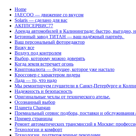
Перейти
Home
к
JAECOO — движение со вкусом
содержанию
Solaris — сделано для вас
АКППСЕРВИС77
Аренда автомобилей в Калининграде: быстро, выгодно, 
Бетонный завод ТИТАН — ваш надёжный партнёр.
Ваш персональный фоторедактор
Вижу все
Воздух под контролем
Выбор, которому можно доверять
Когда земля встречает огонь
Криптовалюта — будущее, которое уже настало
Кроссовер с характером лидера
Лада — то, что надо
Мы ремонтируем глушители в Санкт-Петербурге и Колп
Надежность и безопасность
Оригинальные чехлы от технического ателье.
Осознанный выбор
Планета Changan
Премиальный сервис подбора, поставки и обслуживания
Пример страницы
Ремонт автоматических трансмиссий в Москве: професси
Технологии и комфорт
Технологии, подтвержденные рекордами