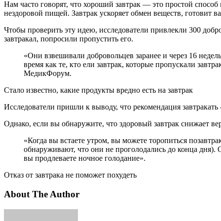
Нам часто говорят, что хороший завтрак — это простой способ
нездоровой пищей. Завтрак ускоряет обмен веществ, готовит в
Чтобы проверить эту идею, исследователи привлекли 300 добров
завтракал, попросили пропустить его.
«Они взвешивали добровольцев заранее и через 16 недель. Так что же произошло на самом деле? Люди, которые заставили себя позавтракать, похудели в среднем на 0,76 кг. В то
время как те, кто ели завтрак, которые пропускали завтр
МедикФорум.
Стало известно, какие продукты вредно есть на завтрак
Исследователи пришли к выводу, что рекомендация завтракать
Однако, если вы обнаружите, что здоровый завтрак снижает веро
«Когда вы встаете утром, вы можете торопиться позавтракать и выйти за дверь. Или вы можете быть счастливы воздержаться от еды на некоторое время (многие люди
обнаруживают, что они не проголодались до конца дня). О
вы продлеваете ночное голодание».
Отказ от завтрака не поможет похудеть
About The Author