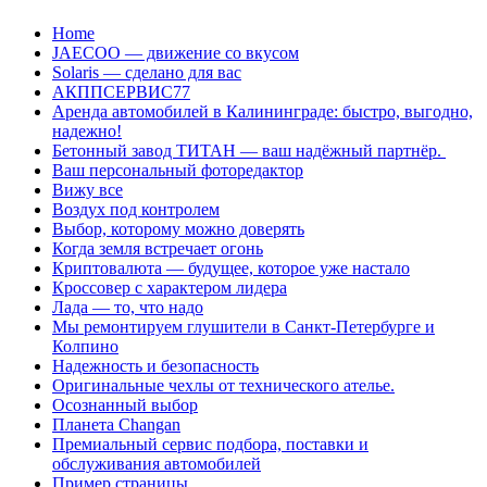
Перейти
Home
к
JAECOO — движение со вкусом
содержанию
Solaris — сделано для вас
АКППСЕРВИС77
Аренда автомобилей в Калининграде: быстро, выгодно,
надежно!
Бетонный завод ТИТАН — ваш надёжный партнёр.
Ваш персональный фоторедактор
Вижу все
Воздух под контролем
Выбор, которому можно доверять
Когда земля встречает огонь
Криптовалюта — будущее, которое уже настало
Кроссовер с характером лидера
Лада — то, что надо
Мы ремонтируем глушители в Санкт-Петербурге и
Колпино
Надежность и безопасность
Оригинальные чехлы от технического ателье.
Осознанный выбор
Планета Changan
Премиальный сервис подбора, поставки и
обслуживания автомобилей
Пример страницы