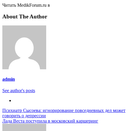
Читать MedikForum.ru в
About The Author
admin
See author's posts
Навигация
Психиатр Сысоева: игнорирование повседневных дел может
говорить о депрессии
по
Лада Веста поступила в московский каршеринг
записям