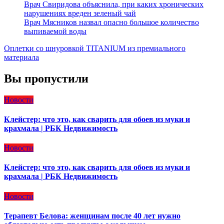
Врач Свиридова объяснила, при каких хронических
нарушениях вреден зеленый чай
Врач Мясников назвал опасно большое количество
выпиваемой воды
Оплетки со шнуровкой TITANIUM из премиального
материала
Вы пропустили
Новости
Клейстер: что это, как сварить для обоев из муки и
крахмала | РБК Недвижимость
Новости
Клейстер: что это, как сварить для обоев из муки и
крахмала | РБК Недвижимость
Новости
Терапевт Белова: женщинам после 40 лет нужно