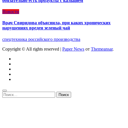
обязательно есть продукты с кальцием
Новости
Врач Свиридова объяснила, при каких хронических
нарушениях вреден зеленый чай
спецтехника российского производства
Copyright © All rights reserved
|
Paper News
от
Themeansar
.
Найти: