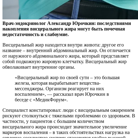
Врач-эндокринолог Александр Юрочкин: последствиями
накопления висцерального жира могут быть почечная
недостаточность и слабоумие.
Висцеральный жир находится
внутри живота: другое его
название – внутренний абдоминальный жир. Он отличается
от наружного абдоминального жира, который представляет
собой подкожную жировую клетчатку. Висцеральный жир
обволакивает внутренние органы.
«Висцеральный жир по своей сути – это большая
железа, которая вырабатывает вещества-
мессенджеры. Организм реагирует на них
воспалением», — рассказал врач Юрочкин в
беседе с «МедикФорум».
Специалист констатировал: люди с висцеральным ожирением
рискуют столкнуться с тяжелыми проблемами со здоровьем. В
частности, у пациентов с большим количеством
висцерального жира происходит значительное увеличение
маркеров воспаления – в таких обстоятельствах нагрузка на
сердечно-сосудистую систему становится крайне высокой,