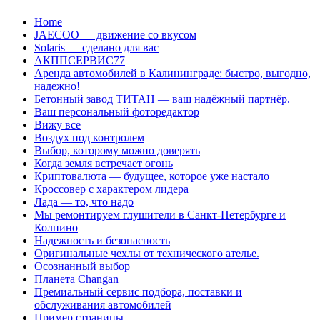
Перейти
Home
к
JAECOO — движение со вкусом
содержанию
Solaris — сделано для вас
АКППСЕРВИС77
Аренда автомобилей в Калининграде: быстро, выгодно,
надежно!
Бетонный завод ТИТАН — ваш надёжный партнёр.
Ваш персональный фоторедактор
Вижу все
Воздух под контролем
Выбор, которому можно доверять
Когда земля встречает огонь
Криптовалюта — будущее, которое уже настало
Кроссовер с характером лидера
Лада — то, что надо
Мы ремонтируем глушители в Санкт-Петербурге и
Колпино
Надежность и безопасность
Оригинальные чехлы от технического ателье.
Осознанный выбор
Планета Changan
Премиальный сервис подбора, поставки и
обслуживания автомобилей
Пример страницы