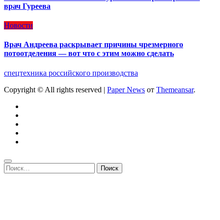
врач Гуреева
Новости
Врач Андреева раскрывает причины чрезмерного
потоотделения — вот что с этим можно сделать
спецтехника российского производства
Copyright © All rights reserved
|
Paper News
от
Themeansar
.
Найти: