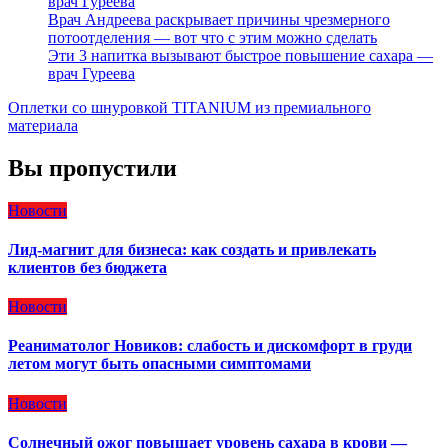
врач Гуреева
Врач Андреева раскрывает причины чрезмерного
потоотделения — вот что с этим можно сделать
Эти 3 напитка вызывают быстрое повышение сахара —
врач Гуреева
Оплетки со шнуровкой TITANIUM из премиального
материала
Вы пропустили
Новости
Лид-магнит для бизнеса: как создать и привлекать
клиентов без бюджета
Новости
Реаниматолог Новиков: слабость и дискомфорт в груди
летом могут быть опасными симптомами
Новости
Солнечный ожог повышает уровень сахара в крови —