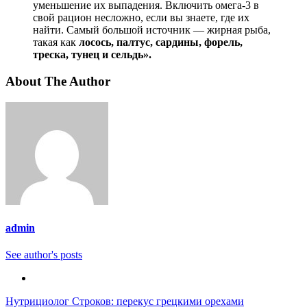
уменьшение их выпадения. Включить омега-3 в
свой рацион несложно, если вы знаете, где их
найти. Самый большой источник — жирная рыба,
такая как
лосось, палтус, сардины, форель,
треска, тунец и сельдь».
About The Author
admin
See author's posts
Навигация
Нутрициолог Строков: перекус грецкими орехами