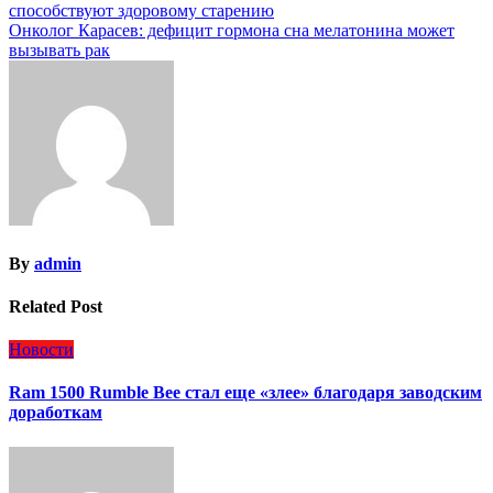
способствуют здоровому старению
по
Онколог Карасев: дефицит гормона сна мелатонина может
записям
вызывать рак
By
admin
Related Post
Новости
Ram 1500 Rumble Bee стал еще «злее» благодаря заводским
доработкам