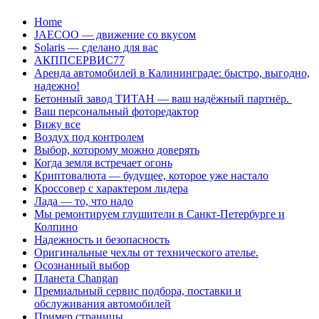
Перейти
Home
к
JAECOO — движение со вкусом
содержанию
Solaris — сделано для вас
АКППСЕРВИС77
Аренда автомобилей в Калининграде: быстро, выгодно,
надежно!
Бетонный завод ТИТАН — ваш надёжный партнёр.
Ваш персональный фоторедактор
Вижу все
Воздух под контролем
Выбор, которому можно доверять
Когда земля встречает огонь
Криптовалюта — будущее, которое уже настало
Кроссовер с характером лидера
Лада — то, что надо
Мы ремонтируем глушители в Санкт-Петербурге и
Колпино
Надежность и безопасность
Оригинальные чехлы от технического ателье.
Осознанный выбор
Планета Changan
Премиальный сервис подбора, поставки и
обслуживания автомобилей
Пример страницы