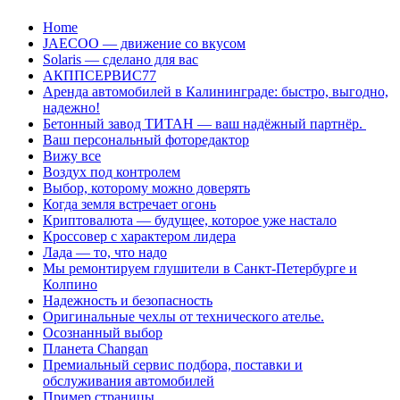
Перейти
Home
к
JAECOO — движение со вкусом
содержанию
Solaris — сделано для вас
АКППСЕРВИС77
Аренда автомобилей в Калининграде: быстро, выгодно,
надежно!
Бетонный завод ТИТАН — ваш надёжный партнёр.
Ваш персональный фоторедактор
Вижу все
Воздух под контролем
Выбор, которому можно доверять
Когда земля встречает огонь
Криптовалюта — будущее, которое уже настало
Кроссовер с характером лидера
Лада — то, что надо
Мы ремонтируем глушители в Санкт-Петербурге и
Колпино
Надежность и безопасность
Оригинальные чехлы от технического ателье.
Осознанный выбор
Планета Changan
Премиальный сервис подбора, поставки и
обслуживания автомобилей
Пример страницы