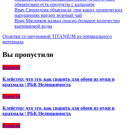
обязательно есть продукты с кальцием
Врач Свиридова объяснила, при каких хронических
нарушениях вреден зеленый чай
Врач Мясников назвал опасно большое количество
выпиваемой воды
Оплетки со шнуровкой TITANIUM из премиального
материала
Вы пропустили
Новости
Клейстер: что это, как сварить для обоев из муки и
крахмала | РБК Недвижимость
Новости
Клейстер: что это, как сварить для обоев из муки и
крахмала | РБК Недвижимость
Новости