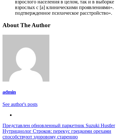
взрослого населения в целом, так и в выборке
взрослых с [а] клиническими проявлениями».
подтвержденное психическое расстройство».
About The Author
admin
See author's posts
Навигация
Представлен обновленный паркетник Suzuki Hustler
Нутрициолог Строков: перекус грецкими орехами
по
способствуют здоровому старению