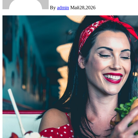
By
admin
Май28,2026