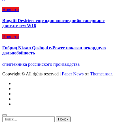
Новости
Bugatti Destrier: еще один «последний» гиперкар с
двигателем W16
Новости
Гибрид Nissan Qashqai e-Power показал рекордную
дальнобойность
спецтехника российского производства
Copyright © All rights reserved
|
Paper News
от
Themeansar
.
Найти: