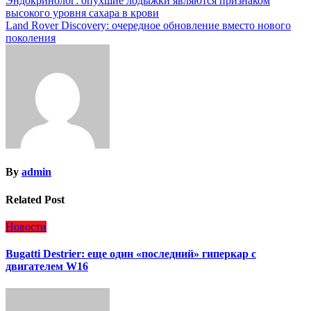
Навигация
Эндокринолог: опухшие лодыжки являются признаком
высокого уровня сахара в крови
по
Land Rover Discovery: очередное обновление вместо нового
записям
поколения
By
admin
Related Post
Новости
Bugatti Destrier: еще один «последний» гиперкар с
двигателем W16