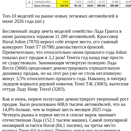
Топ-10 моделей на рынке новых легковых автомобилей в
июне 2026 года (шт.)
Бессменный лидер зачета моделей семейство Лада Гранта в
июне разошлось тиражом 11 289 автомобилей. Кроссовер
Haval Jolion (7870) вернул себе второе место, его главный
конкурент Tenet T7 (6798) довольствуется бронзой.
Примечательно, что относительно июня прошлого года Jolion
показал рост продаж в 2,2 раза! Тенета год назад еще просто
не существовало. Занимающая четвертую позицию Лада
Веста (5666) продолжает демонстрировать отрицательную
динамику продаж, но на этот раз уже не столь негативную:
минус 3,5% относительно прошлого года. Наконец, в пятерку
лидеров ворвался дерзкий новичок Tenet T4L (3683), вытеснив
оттуда Ладу Ниву Travel (3283).
Как и июнь, первое полугодие демонстрирует уверенный рост
продаж. Было реализовано 608,6 тысячи автомобилей, что на
14,8% больше, чем за первые шесть месяцев 2025 года.
Четверть рынка и первое место в списке марок занимает
отечественная Лада (152,1 тысячи машин). Самой популярной
иномаркой остается Haval (84,1 тысячи), на третье место
взлетел Tenet (64 тысячи). Пятерку замыкают родственные