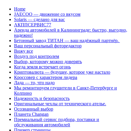
Перейти
Home
к
JAECOO — движение со вкусом
содержанию
Solaris — сделано для вас
АКППСЕРВИС77
Аренда автомобилей в Калининграде: быстро, выгодно,
надежно!
Бетонный завод ТИТАН — ваш надёжный партнёр.
Ваш персональный фоторедактор
Вижу все
Воздух под контролем
Выбор, которому можно доверять
Когда земля встречает огонь
Криптовалюта — будущее, которое уже настало
Кроссовер с характером лидера
Лада — то, что надо
Мы ремонтируем глушители в Санкт-Петербурге и
Колпино
Надежность и безопасность
Оригинальные чехлы от технического ателье.
Осознанный выбор
Планета Changan
Премиальный сервис подбора, поставки и
обслуживания автомобилей
Пример страницы