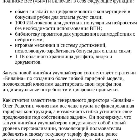
подписке Bee («Би») и включает в себя следующие функции:
обмен гигабайт на цифровое золото с конвертацией в
бонусные рубли для оплаты услуг связи;
1000 ИИ-токенов для доступа к популярным нейросетям
без необходимости использования ВПН;
библиотеку промптов для упрощения взаимодействия с
нейросетями;
игровые механики и систему достижений,
позволяющую зарабатывать бонусы для оплаты связи;
1 ТБ облачного хранилища для фото, видео и
документов.
Запуск новой линейки улучшайзеров соответствует стратегии
«Билайна» по созданию более гибкой тарифной модели,
позволяющей клиентам адаптировать свои тарифы под
индивидуальные потребности и цифровые привычки.
Как отметил заместитель генерального директора «Билайна»
Олег Решетин, «клиентам все чаще нужна не фиксированная
тарифная конструкция, а возможность гибко усиливать свое
предложение под собственные задачи». Он подчеркнул, что
запуск линейки улучшайзеров представляет собой новый
уровень персонализации, позволяющий пользователям
добавлять к своему текущему тарифу функции, ранее
доступные только в отдельных продуктах. «В случае с