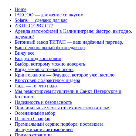
Перейти
Home
к
JAECOO — движение со вкусом
содержанию
Solaris — сделано для вас
АКППСЕРВИС77
Аренда автомобилей в Калининграде: быстро, выгодно,
надежно!
Бетонный завод ТИТАН — ваш надёжный партнёр.
Ваш персональный фоторедактор
Вижу все
Воздух под контролем
Выбор, которому можно доверять
Когда земля встречает огонь
Криптовалюта — будущее, которое уже настало
Кроссовер с характером лидера
Лада — то, что надо
Мы ремонтируем глушители в Санкт-Петербурге и
Колпино
Надежность и безопасность
Оригинальные чехлы от технического ателье.
Осознанный выбор
Планета Changan
Премиальный сервис подбора, поставки и
обслуживания автомобилей
Пример страницы