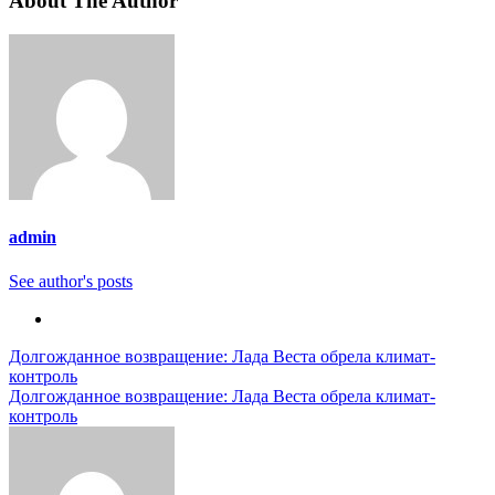
About The Author
admin
See author's posts
Навигация
Долгожданное возвращение: Лада Веста обрела климат-
контроль
по
Долгожданное возвращение: Лада Веста обрела климат-
записям
контроль