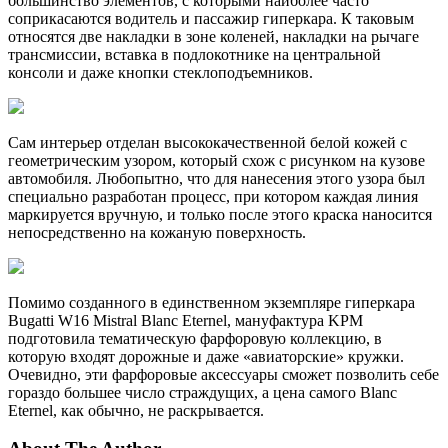
большинство элементов, с которыми наиболее часто
соприкасаются водитель и пассажир гиперкара. К таковым
относятся две накладки в зоне коленей, накладки на рычаге
трансмиссии, вставка в подлокотнике на центральной
консоли и даже кнопки стеклоподъемников.
Сам интерьер отделан высококачественной белой кожей с
геометрическим узором, который схож с рисунком на кузове
автомобиля. Любопытно, что для нанесения этого узора был
специально разработан процесс, при котором каждая линия
маркируется вручную, и только после этого краска наносится
непосредственно на кожаную поверхность.
Помимо созданного в единственном экземпляре гиперкара
Bugatti W16 Mistral Blanc Eternel, мануфактура KPM
подготовила тематическую фарфоровую коллекцию, в
которую входят дорожные и даже «авиаторские» кружки.
Очевидно, эти фарфоровые аксессуары сможет позволить себе
гораздо большее число страждущих, а цена самого Blanc
Eternel, как обычно, не раскрывается.