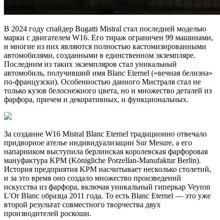
В 2024 году спайдер Bugatti Mistral стал последней моделью
марки с двигателем W16. Его тираж ограничен 99 машинами,
и многие из них являются полностью кастомизированными
автомобилями, созданными в единственном экземпляре.
Последним из таких экземпляров стал уникальный
автомобиль, получивший имя Blanc Eternel («вечная белизна»
по-французски). Особенностью данного Мистраля стал не
только кузов белоснежного цвета, но и множество деталей из
фарфора, причем и декоративных, и функциональных.
За создание W16 Mistral Blanc Eternel традиционно отвечало
придворное ателье индивидуализации Sur Mesure, а его
напарником выступила берлинская королевская фарфоровая
мануфактура KPM (Königliche Porzellan-Manufaktur Berlin).
История предприятия KPM насчитывает несколько столетий,
и за это время оно создало множество произведений
искусства из фарфора, включая уникальный гиперкар Veyron
L’Or Blanc образца 2011 года. То есть Blanc Eternel — это уже
второй результат совместного творчества двух
производителей роскоши.