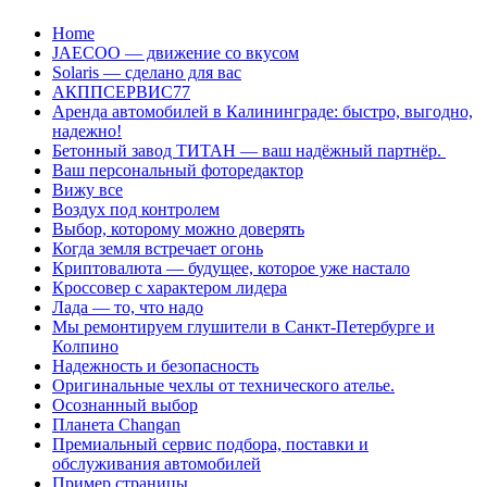
Перейти
Home
к
JAECOO — движение со вкусом
содержанию
Solaris — сделано для вас
АКППСЕРВИС77
Аренда автомобилей в Калининграде: быстро, выгодно,
надежно!
Бетонный завод ТИТАН — ваш надёжный партнёр.
Ваш персональный фоторедактор
Вижу все
Воздух под контролем
Выбор, которому можно доверять
Когда земля встречает огонь
Криптовалюта — будущее, которое уже настало
Кроссовер с характером лидера
Лада — то, что надо
Мы ремонтируем глушители в Санкт-Петербурге и
Колпино
Надежность и безопасность
Оригинальные чехлы от технического ателье.
Осознанный выбор
Планета Changan
Премиальный сервис подбора, поставки и
обслуживания автомобилей
Пример страницы