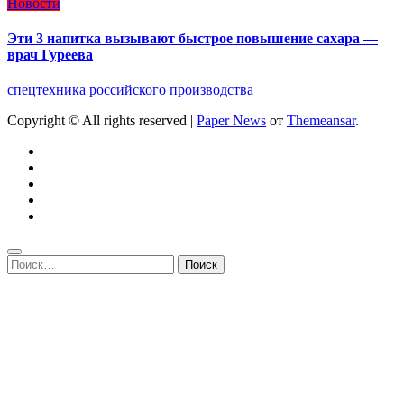
Новости
Эти 3 напитка вызывают быстрое повышение сахара —
врач Гуреева
спецтехника российского производства
Copyright © All rights reserved
|
Paper News
от
Themeansar
.
Найти: