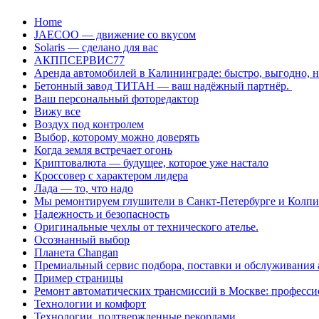
Перейти
Home
к
JAECOO — движение со вкусом
содержанию
Solaris — сделано для вас
АКППСЕРВИС77
Аренда автомобилей в Калининграде: быстро, выгодно, 
Бетонный завод ТИТАН — ваш надёжный партнёр.
Ваш персональный фоторедактор
Вижу все
Воздух под контролем
Выбор, которому можно доверять
Когда земля встречает огонь
Криптовалюта — будущее, которое уже настало
Кроссовер с характером лидера
Лада — то, что надо
Мы ремонтируем глушители в Санкт-Петербурге и Колп
Надежность и безопасность
Оригинальные чехлы от технического ателье.
Осознанный выбор
Планета Changan
Премиальный сервис подбора, поставки и обслуживания
Пример страницы
Ремонт автоматических трансмиссий в Москве: професси
Технологии и комфорт
Технологии, подтвержденные рекордами