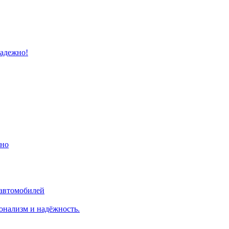
надежно!
ино
 автомобилей
онализм и надёжность.