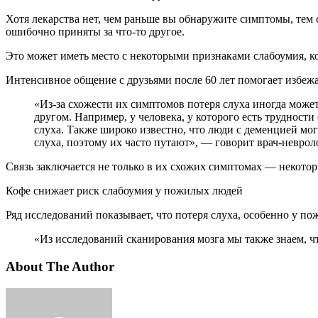
Хотя лекарства нет, чем раньше вы обнаружите симптомы, тем 
ошибочно приняты за что-то другое.
Это может иметь место с некоторыми признаками слабоумия, ко
Интенсивное общение с друзьями после 60 лет помогает избеж
«Из-за схожести их симптомов потеря слуха иногда может быть ошибочно принята за деменцию и наоборот. Оба имеют схожие симптомы, которые часто совпадают друг с
другом. Например, у человека, у которого есть трудност
слуха. Также широко известно, что люди с деменцией мо
слуха, поэтому их часто путают», — говорит врач-невр
Связь заключается не только в их схожих симптомах — некотор
Кофе снижает риск слабоумия у пожилых людей
Ряд исследований показывает, что потеря слуха, особенно у 
«Из исследований сканирования мозга мы также знаем,
About The Author