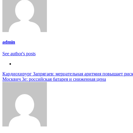
admin
See author's posts
Навигация
Кардиохирург Запрягаев: мерцательная аритмия повышает рис
Москвич 3e: российская батарея и сниженная цена
по
записям