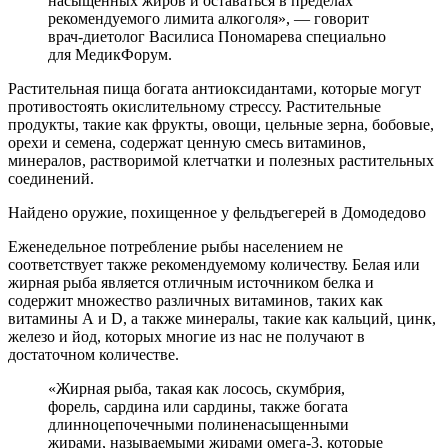
насыщенных жиров и оставаться в пределах
рекомендуемого лимита алкоголя», — говорит
врач-диетолог Василиса Пономарева специально
для МедикФорум.
Растительная пища богата антиоксидантами, которые могут
противостоять окислительному стрессу. Растительные
продукты, такие как фрукты, овощи, цельные зерна, бобовые,
орехи и семена, содержат ценную смесь витаминов,
минералов, растворимой клетчатки и полезных растительных
соединений.
Найдено оружие, похищенное у фельдъегерей в Домодедово
Еженедельное потребление рыбы населением не
соответствует также рекомендуемому количеству. Белая или
жирная рыба является отличным источником белка и
содержит множество различных витаминов, таких как
витамины А и D, а также минералы, такие как кальций, цинк,
железо и йод, которых многие из нас не получают в
достаточном количестве.
«Жирная рыба, такая как лосось, скумбрия,
форель, сардина или сардины, также богата
длинноцепочечными полиненасыщенными
жирами, называемыми жирами омега-3, которые