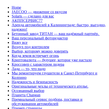
Перейти
Home
к
JAECOO — движение со вкусом
содержанию
Solaris — сделано для вас
АКППСЕРВИС77
Аренда автомобилей в Калининграде: быстро, выгодно,
надежно!
Бетонный завод ТИТАН — ваш надёжный партнёр.
Ваш персональный фоторедактор
Вижу все
Воздух под контролем
Выбор, которому можно доверять
Когда земля встречает огонь
Криптовалюта — будущее, которое уже настало
Кроссовер с характером лидера
Лада — то, что надо
Мы ремонтируем глушители в Санкт-Петербурге и
Колпино
Надежность и безопасность
Оригинальные чехлы от технического ателье.
Осознанный выбор
Планета Changan
Премиальный сервис подбора, поставки и
обслуживания автомобилей
Пример страницы