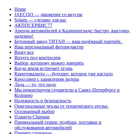
Перейти
Home
к
JAECOO — движение со вкусом
содержанию
Solaris — сделано для вас
АКППСЕРВИС77
Аренда автомобилей в Калининграде: быстро, выгодно,
надежно!
Бетонный завод ТИТАН — ваш надёжный партнёр.
Ваш персональный фоторедактор
Вижу все
Воздух под контролем
Выбор, которому можно доверять
Когда земля встречает огонь
Криптовалюта — будущее, которое уже настало
Кроссовер с характером лидера
Лада — то, что надо
Мы ремонтируем глушители в Санкт-Петербурге и
Колпино
Надежность и безопасность
Оригинальные чехлы от технического ателье.
Осознанный выбор
Планета Changan
Премиальный сервис подбора, поставки и
обслуживания автомобилей
Пример страницы