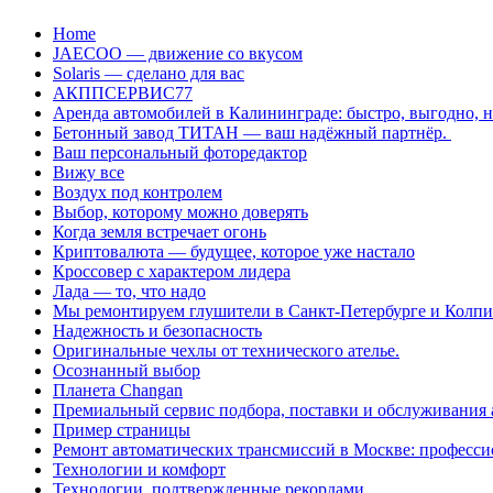
Перейти
Home
к
JAECOO — движение со вкусом
содержанию
Solaris — сделано для вас
АКППСЕРВИС77
Аренда автомобилей в Калининграде: быстро, выгодно, 
Бетонный завод ТИТАН — ваш надёжный партнёр.
Ваш персональный фоторедактор
Вижу все
Воздух под контролем
Выбор, которому можно доверять
Когда земля встречает огонь
Криптовалюта — будущее, которое уже настало
Кроссовер с характером лидера
Лада — то, что надо
Мы ремонтируем глушители в Санкт-Петербурге и Колп
Надежность и безопасность
Оригинальные чехлы от технического ателье.
Осознанный выбор
Планета Changan
Премиальный сервис подбора, поставки и обслуживания
Пример страницы
Ремонт автоматических трансмиссий в Москве: професси
Технологии и комфорт
Технологии, подтвержденные рекордами