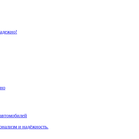
надежно!
ино
 автомобилей
онализм и надёжность.