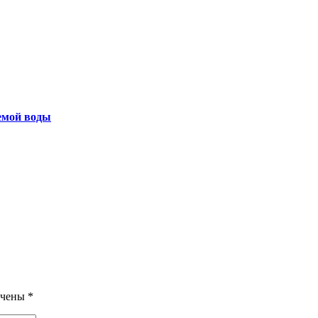
емой воды
ечены
*