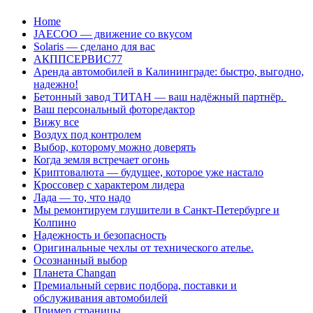
Перейти
Home
к
JAECOO — движение со вкусом
содержанию
Solaris — сделано для вас
АКППСЕРВИС77
Аренда автомобилей в Калининграде: быстро, выгодно,
надежно!
Бетонный завод ТИТАН — ваш надёжный партнёр.
Ваш персональный фоторедактор
Вижу все
Воздух под контролем
Выбор, которому можно доверять
Когда земля встречает огонь
Криптовалюта — будущее, которое уже настало
Кроссовер с характером лидера
Лада — то, что надо
Мы ремонтируем глушители в Санкт-Петербурге и
Колпино
Надежность и безопасность
Оригинальные чехлы от технического ателье.
Осознанный выбор
Планета Changan
Премиальный сервис подбора, поставки и
обслуживания автомобилей
Пример страницы