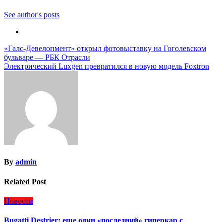
See author's posts
Навигация
«Галс-Девелопмент» открыл фотовыставку на Гоголевском
бульваре — РБК Отрасли
по
Электрический Luxgen превратился в новую модель Foxtron
записям
By
admin
Related Post
Новости
Bugatti Destrier: еще один «последний» гиперкар с