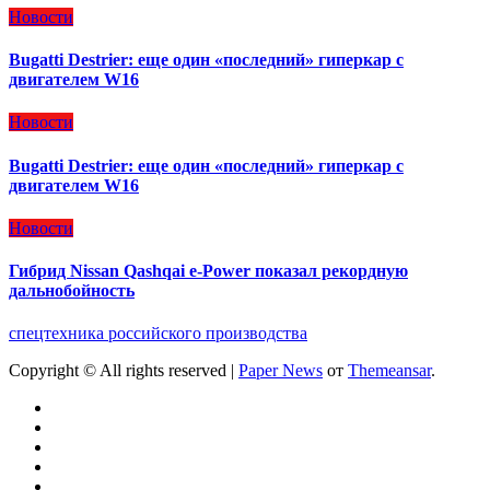
Новости
Bugatti Destrier: еще один «последний» гиперкар с
двигателем W16
Новости
Bugatti Destrier: еще один «последний» гиперкар с
двигателем W16
Новости
Гибрид Nissan Qashqai e-Power показал рекордную
дальнобойность
спецтехника российского производства
Copyright © All rights reserved
|
Paper News
от
Themeansar
.