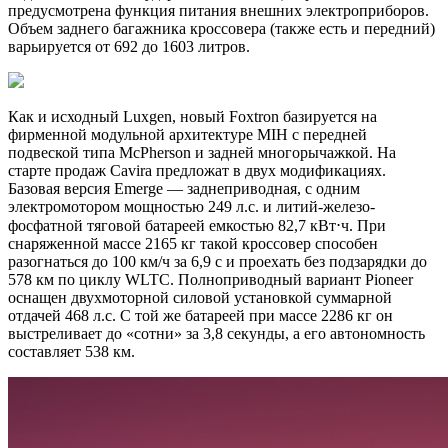
предусмотрена функция питания внешних электроприборов.
Объем заднего багажника кроссовера (также есть и передний)
варьируется от 692 до 1603 литров.
Как и исходный Luxgen, новый Foxtron базируется на
фирменной модульной архитектуре MIH с передней
подвеской типа McPherson и задней многорычажкой. На
старте продаж Cavira предложат в двух модификациях.
Базовая версия Emerge — заднеприводная, с одним
электромотором мощностью 249 л.с. и литий-железо-
фосфатной тяговой батареей емкостью 82,7 кВт⋅ч. При
снаряженной массе 2165 кг такой кроссовер способен
разогнаться до 100 км/ч за 6,9 с и проехать без подзарядки до
578 км по циклу WLTC. Полноприводный вариант Pioneer
оснащен двухмоторной силовой установкой суммарной
отдачей 468 л.с. С той же батареей при массе 2286 кг он
выстреливает до «сотни» за 3,8 секунды, а его автономность
составляет 538 км.