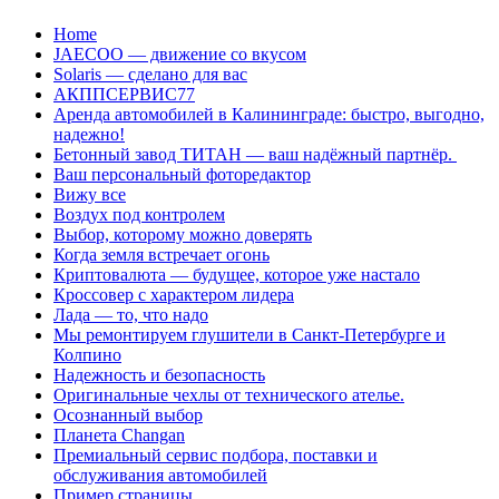
Перейти
Home
к
JAECOO — движение со вкусом
содержанию
Solaris — сделано для вас
АКППСЕРВИС77
Аренда автомобилей в Калининграде: быстро, выгодно,
надежно!
Бетонный завод ТИТАН — ваш надёжный партнёр.
Ваш персональный фоторедактор
Вижу все
Воздух под контролем
Выбор, которому можно доверять
Когда земля встречает огонь
Криптовалюта — будущее, которое уже настало
Кроссовер с характером лидера
Лада — то, что надо
Мы ремонтируем глушители в Санкт-Петербурге и
Колпино
Надежность и безопасность
Оригинальные чехлы от технического ателье.
Осознанный выбор
Планета Changan
Премиальный сервис подбора, поставки и
обслуживания автомобилей
Пример страницы