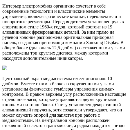
Интерьер электромобиля органично сочетает в себе
современные технологии и классические элементы
управления, включая физические кнопки, переключатели и
поворотные регуляторы. Перед водителем установлен руль в
спортивном стиле 1960-х годов, который состоит из 19
алюминиевых фрезерованных деталей. За ним прямо на
рулевой колонке расположена оригинальная приборная
панель, созданная при помощи компании Samsung Display. В
общем блоке (диагональ 12,5 дюйма) со сглаженными углами
расположены три круглых дисплея, между которыми
находятся дополнительные индикаторы.
Центральный экран медиасистемы имеет диагональ 10
дюймов. Вместе с ним в блоке со скругленными углами
установлены физические тумблеры управления климат-
контролем. В правом верхнем углу расположились настоящие
стрелочные часы, которые управляются двумя крупными
кнопками на торце блока. Снизу установлен декоративный
алюминиевый поручень, хотя создатели утверждают, что он
может служить опорой для запястья при работе с
медиасистемой. На центральной консоли расположен
стеклянный селектор трансмиссии, а рядом находится гнездо