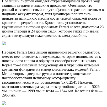
Новейший лифтбек обладает открывающимися против хода
задними дверями и высоким профилем. Очевидно, что
рослый и тяжеловесный силуэт обусловлен расположенным в
подполье аккумулятором, хотя дизайнеры попытались
прикрыть излишнюю массивность черной окраской порогов,
крыши и передней части. Кроме того, установлены
крупнейшие в истории дорожных Ferrari колеса диаметром 23
дюйма спереди и 24 дюйма сзади, которые также призваны
скрыть визуальную тяжеловесность электромобиля.
Передок Ferrari Luce лишен привычной решетки радиатора,
вместо нее появились воздуховоды, которые поднимаются к
поверхности капота и образуют своеобразное антикрыло.
Корма тоже снабжена воздуховодами и украшена четырьмя
круглыми фонарями на манер классических моделей Ferrari.
Миниатюрные дверные ручки и плоское днище также
поспособствовали неплохому коэффициенту
аэродинамического сопротивления (сх 0,254). Наконец,
выяснились точные размеры электромобиля: длина — 5026
мм, ширина — 1999 мм, высота — 1544 мм. Колесная база —
2960 мм.