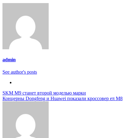
admin
See author's posts
Навигация
SKM M9 станет второй моделью марки
Концерны Dongfeng и Huawei показали кроссовер eπ M8
по
записям