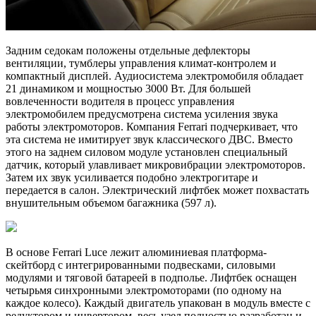
Задним седокам положены отдельные дефлекторы
вентиляции, тумблеры управления климат-контролем и
компактный дисплей. Аудиосистема электромобиля обладает
21 динамиком и мощностью 3000 Вт. Для большей
вовлеченности водителя в процесс управления
электромобилем предусмотрена система усиления звука
работы электромоторов. Компания Ferrari подчеркивает, что
эта система не имитирует звук классического ДВС. Вместо
этого на заднем силовом модуле установлен специальный
датчик, который улавливает микровибрации электромоторов.
Затем их звук усиливается подобно электрогитаре и
передается в салон. Электрический лифтбек может похвастать
внушительным объемом багажника (597 л).
В основе Ferrari Luce лежит алюминиевая платформа-
скейтборд с интегрированными подвесками, силовыми
модулями и тяговой батареей в подполье. Лифтбек оснащен
четырьмя синхронными электромоторами (по одному на
каждое колесо). Каждый двигатель упакован в модуль вместе с
редуктором и инвертором, весь узел полностью разработан и