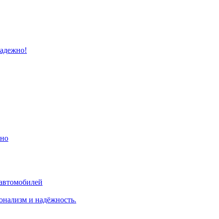
надежно!
ино
 автомобилей
онализм и надёжность.