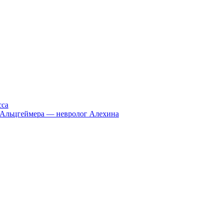
сса
и Альцгеймера — невролог Алехина