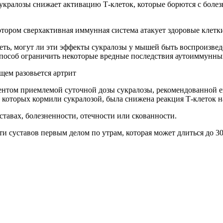
тором сверхактивная иммунная система атакует здоровые клетк
способ ограничить некоторые вредные последствия аутоиммунны
щем разовьется артрит
ентом приемлемой суточной дозы сукралозы, рекомендованной 
 которых кормили сукралозой, была снижена реакция Т-клеток 
тавах, болезненности, отечности или скованности.
и суставов первым делом по утрам, которая может длиться до 3