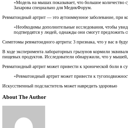
«Модель на мышах показывает, что большое количество сукралозы снижает активацию Т-клеток, которые борются с болезнями и инфекциями», — говорит семейный врач Татьяна
Захарова специально для МедикФорум.
Ревматоидный артрит — это аутоиммунное заболевание, при ко
«Необходимы дополнительные исследования, чтобы увидеть, могут ли эти эффекты сукралозы у мышей быть воспроизведены у людей. Если эти первоначальные результаты
подтвердятся у людей, однажды они смогут предложить 
Симптомы ревматоидного артрита: 3 признака, что у вас в буду
В ходе эксперимента лабораторных грызунов кормили эквивал
пищевых продуктов. Исследователи обнаружили, что у мышей,
Ревматоидный артрит может привести к хронической боли в сус
«Ревматоидный артрит может привести к тугоподвижност
Искусственный подсластитель может навредить здоровью
About The Author