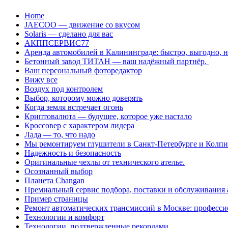
Перейти
Home
к
JAECOO — движение со вкусом
содержанию
Solaris — сделано для вас
АКППСЕРВИС77
Аренда автомобилей в Калининграде: быстро, выгодно, 
Бетонный завод ТИТАН — ваш надёжный партнёр.
Ваш персональный фоторедактор
Вижу все
Воздух под контролем
Выбор, которому можно доверять
Когда земля встречает огонь
Криптовалюта — будущее, которое уже настало
Кроссовер с характером лидера
Лада — то, что надо
Мы ремонтируем глушители в Санкт-Петербурге и Колп
Надежность и безопасность
Оригинальные чехлы от технического ателье.
Осознанный выбор
Планета Changan
Премиальный сервис подбора, поставки и обслуживания
Пример страницы
Ремонт автоматических трансмиссий в Москве: професси
Технологии и комфорт
Технологии, подтвержденные рекордами