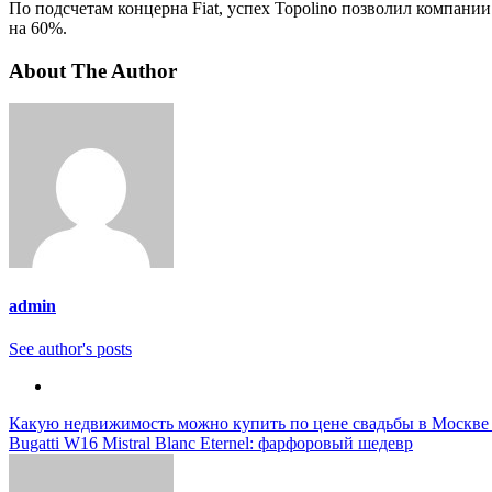
По подсчетам концерна Fiat, успех Topolino позволил компани
на 60%.
About The Author
admin
See author's posts
Навигация
Какую недвижимость можно купить по цене свадьбы в Москве
Bugatti W16 Mistral Blanc Eternel: фарфоровый шедевр
по
записям