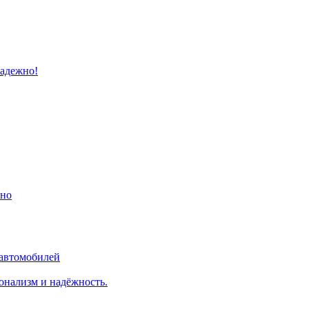
надежно!
ино
 автомобилей
онализм и надёжность.