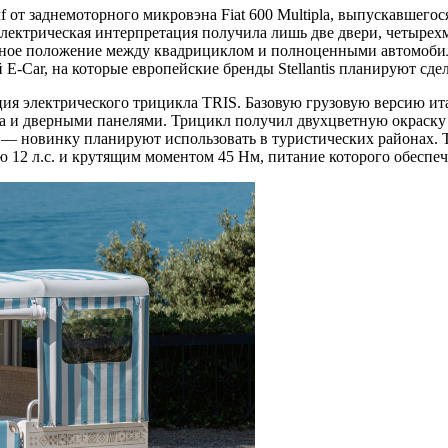
f от заднемоторного микровэна Fiat 600 Multipla, выпускавшего
электрическая интерпретация получила лишь две двери, четырехм
чное положение между квадрициклом и полноценными автомобиля
E-Car, на которые европейские бренды Stellantis планируют сде
ция электрического трицикла TRIS. Базовую грузовую версию ит
ва и дверными панелями. Трицикл получил двухцветную окраску в
а — новинку планируют использовать в туристических районах.
 12 л.с. и крутящим моментом 45 Нм, питание которого обеспеч