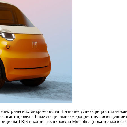
 электрических микромобилей. На волне успеха ретростилизован
тогигант провел в Риме специальное мероприятие, посвященное
рицикла TRIS и концепт микровэна Multiplina (пока только в фо