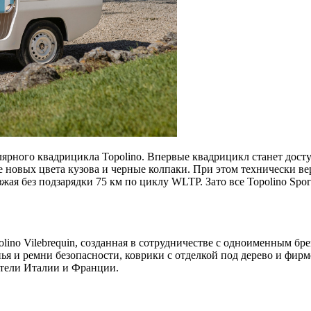
ярного квадрицикла Topolino. Впервые квадрицикл станет досту
е новых цвета кузова и черные колпаки. При этом технически в
оезжая без подзарядки 75 км по циклу WLTP. Зато все Topolino S
lino Vilebrequin, созданная в сотрудничестве с одноименным б
нья и ремни безопасности, коврики с отделкой под дерево и фи
ители Италии и Франции.