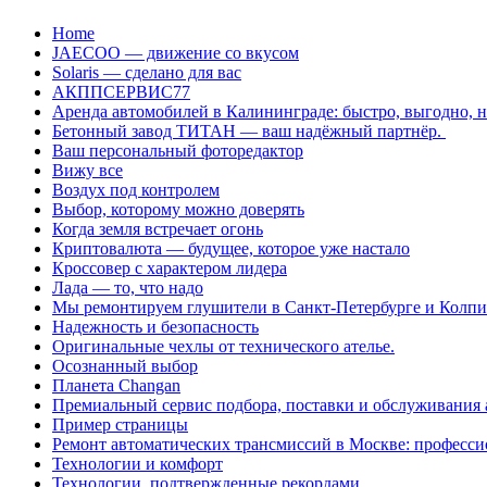
Перейти
Home
к
JAECOO — движение со вкусом
содержанию
Solaris — сделано для вас
АКППСЕРВИС77
Аренда автомобилей в Калининграде: быстро, выгодно, 
Бетонный завод ТИТАН — ваш надёжный партнёр.
Ваш персональный фоторедактор
Вижу все
Воздух под контролем
Выбор, которому можно доверять
Когда земля встречает огонь
Криптовалюта — будущее, которое уже настало
Кроссовер с характером лидера
Лада — то, что надо
Мы ремонтируем глушители в Санкт-Петербурге и Колп
Надежность и безопасность
Оригинальные чехлы от технического ателье.
Осознанный выбор
Планета Changan
Премиальный сервис подбора, поставки и обслуживания
Пример страницы
Ремонт автоматических трансмиссий в Москве: професси
Технологии и комфорт
Технологии, подтвержденные рекордами