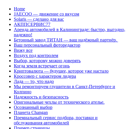
Перейти
Home
к
JAECOO — движение со вкусом
содержанию
Solaris — сделано для вас
АКППСЕРВИС77
Аренда автомобилей в Калининграде: быстро, выгодно,
надежно!
Бетонный завод ТИТАН — ваш надёжный партнёр.
Ваш персональный фоторедактор
Вижу все
Воздух под контролем
Выбор, которому можно доверять
Когда земля встречает огонь
Криптовалюта — будущее, которое уже настало
Кроссовер с характером лидера
Лада — то, что надо
Мы ремонтируем глушители в Санкт-Петербурге и
Колпино
Надежность и безопасность
Оригинальные чехлы от технического ателье.
Осознанный выбор
Планета Changan
Премиальный сервис подбора, поставки и
обслуживания автомобилей
Пример страницы