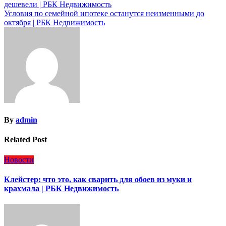
дешевели | РБК Недвижимость
по
Условия по семейной ипотеке останутся неизменными до
записям
октября | РБК Недвижимость
By
admin
Related Post
Новости
Клейстер: что это, как сварить для обоев из муки и
крахмала | РБК Недвижимость