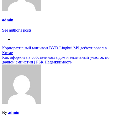
admin
See author's posts
Навигация
Корпоративный минивэн BYD Linghui M9 дебютировал в
Китае
по
Как оформить в собственность дом и земельный участок по
записям
дачной амнистии | РБК Недвижимость
By
admin