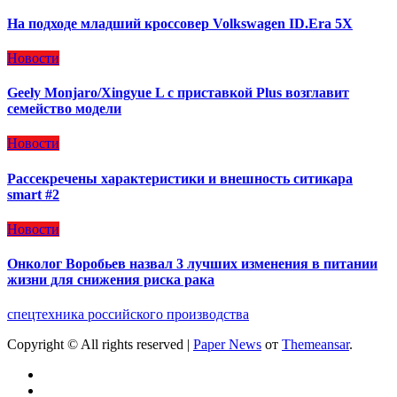
На подходе младший кроссовер Volkswagen ID.Era 5X
Новости
Geely Monjaro/Xingyue L с приставкой Plus возглавит
семейство модели
Новости
Рассекречены характеристики и внешность ситикара
smart #2
Новости
Онколог Воробьев назвал 3 лучших изменения в питании
жизни для снижения риска рака
спецтехника российского производства
Copyright © All rights reserved
|
Paper News
от
Themeansar
.