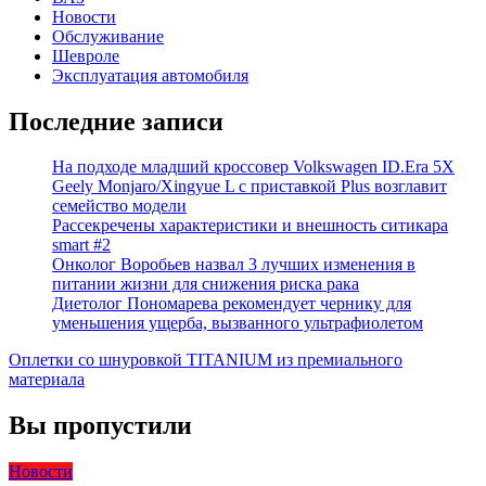
Новости
Обслуживание
Шевроле
Эксплуатация автомобиля
Последние записи
На подходе младший кроссовер Volkswagen ID.Era 5X
Geely Monjaro/Xingyue L с приставкой Plus возглавит
семейство модели
Рассекречены характеристики и внешность ситикара
smart #2
Онколог Воробьев назвал 3 лучших изменения в
питании жизни для снижения риска рака
Диетолог Пономарева рекомендует чернику для
уменьшения ущерба, вызванного ультрафиолетом
Оплетки со шнуровкой TITANIUM из премиального
материала
Вы пропустили
Новости