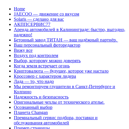
Перейти
Home
к
JAECOO — движение со вкусом
содержанию
Solaris — сделано для вас
АКППСЕРВИС77
Аренда автомобилей в Калининграде: быстро, выгодно,
надежно!
Бетонный завод ТИТАН — ваш надёжный партнёр.
Ваш персональный фоторедактор
Вижу все
Воздух под контролем
Выбор, которому можно доверять
Когда земля встречает огонь
Криптовалюта — будущее, которое уже настало
Кроссовер с характером лидера
Лада — то, что надо
Мы ремонтируем глушители в Санкт-Петербурге и
Колпино
Надежность и безопасность
Оригинальные чехлы от технического ателье.
Осознанный выбор
Планета Changan
Премиальный сервис подбора, поставки и
обслуживания автомобилей
Пример страницы