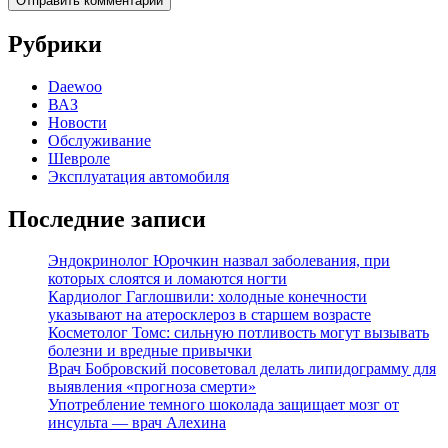
Рубрики
Daewoo
ВАЗ
Новости
Обслуживание
Шевроле
Эксплуатация автомобиля
Последние записи
Эндокринолог Юрочкин назвал заболевания, при
которых слоятся и ломаются ногти
Кардиолог Гаглошвили: холодные конечности
указывают на атеросклероз в старшем возрасте
Косметолог Томс: сильную потливость могут вызывать
болезни и вредные привычки
Врач Бобровский посоветовал делать липидограмму для
выявления «прогноза смерти»
Употребление темного шоколада защищает мозг от
инсульта — врач Алехина