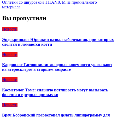
Оплетки со шнуровкой TITANIUM из премиального
материала
Вы пропустили
Новости
Эндокринолог Юрочкин назвал заболевания, при которых
слоятся и ломаются ногти
Новости
Кардиолог Гаглошвили: холодные конечности указывают
на атеросклероз в старшем возрасте
Новости
Косметолог Томс: сильную потливость могут вызывать
болезни и вредные привычки
Новости
Врач Бобровский посоветовал делать липидограмму для