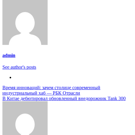
admin
See author's posts
Навигация
Время инноваций: зачем столице современный
индустриальный хаб — РБК Отрасли
по
В Китае дебютировал обновленный внедорожник Tank 300
записям