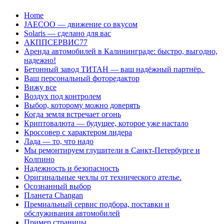
Перейти
Home
к
JAECOO — движение со вкусом
содержанию
Solaris — сделано для вас
АКППСЕРВИС77
Аренда автомобилей в Калининграде: быстро, выгодно,
надежно!
Бетонный завод ТИТАН — ваш надёжный партнёр.
Ваш персональный фоторедактор
Вижу все
Воздух под контролем
Выбор, которому можно доверять
Когда земля встречает огонь
Криптовалюта — будущее, которое уже настало
Кроссовер с характером лидера
Лада — то, что надо
Мы ремонтируем глушители в Санкт-Петербурге и
Колпино
Надежность и безопасность
Оригинальные чехлы от технического ателье.
Осознанный выбор
Планета Changan
Премиальный сервис подбора, поставки и
обслуживания автомобилей
Пример страницы