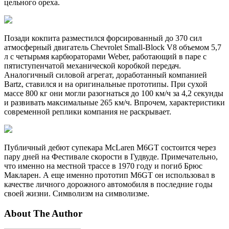
цельного ореха.
Позади кокпита разместился форсированный до 370 сил
атмосферный двигатель Chevrolet Small-Block V8 объемом 5,7
л с четырьмя карбюраторами Weber, работающий в паре с
пятиступенчатой механической коробкой передач.
Аналогичный силовой агрегат, доработанный компанией
Bartz, ставился и на оригинальные прототипы. При сухой
массе 800 кг они могли разогнаться до 100 км/ч за 4,2 секунды
и развивать максимальные 265 км/ч. Впрочем, характеристики
современной реплики компания не раскрывает.
Публичный дебют супекара McLaren M6GT состоится через
пару дней на Фестивале скорости в Гудвуде. Примечательно,
что именно на местной трассе в 1970 году и погиб Брюс
Макларен. А еще именно прототип M6GT он использовал в
качестве личного дорожного автомобиля в последние годы
своей жизни. Символизм на символизме.
About The Author