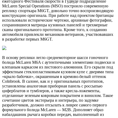
ежегодного Фестиваля скорости в Гудвуде подразделение
McLaren Special Operations (MSO) построило современную
реплику спорткара M6GT, довольно точно воспроизводящую
конструкцию оригинала. При работе над проектом британцы
использовали исторические чертежи, архивные фотографии,
сохранившиеся матрицы кузовных панелей и трехмерные
сканы оригинального прототипа. Кроме того, к созданию
автомобиля привлекли механиков-ветеранов, участвовавших
в разработке первых M6GT.
В основу реплики легло среднемоторное шасси гоночного
болида McLaren M6A с аутентичными элементами подвески и
клепаным каркасом из листового алюминия. Его скрыли под
эффектным стеклопластиковым кузовом купе с дверями типа
«крыло бабочки», окрашенным в кремово-белый оттенок
Colnbrook. В салоне, как и у оригинальных прототипов,
установлены аналоговая приборная панель с россыпью
циферблатов и тумблеров, а также кресла-ложементы,
отделанные зеленым ковровым покрытием и винилом. Такое
сочетание цветов экстерьера и интерьера, по задумке
разработчиков, должно отсылать к ливрее самого первого
формульного болида McLaren — M2B. Дополняет образ
набалдашник рычага коробки передач, выполненный из