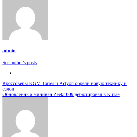
admin
See author's posts
Навигация
Кроссоверы KGM Torres и Actyon обрели новую технику и
салон
по
Обновленный минивэн Zeekr 009 дебютировал в Китае
записям