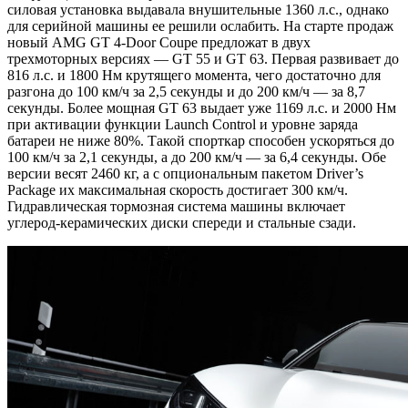
силовая установка выдавала внушительные 1360 л.с., однако
для серийной машины ее решили ослабить. На старте продаж
новый AMG GT 4-Door Coupe предложат в двух
трехмоторных версиях — GT 55 и GT 63. Первая развивает до
816 л.с. и 1800 Нм крутящего момента, чего достаточно для
разгона до 100 км/ч за 2,5 секунды и до 200 км/ч — за 8,7
секунды. Более мощная GT 63 выдает уже 1169 л.с. и 2000 Нм
при активации функции Launch Control и уровне заряда
батареи не ниже 80%. Такой спорткар способен ускоряться до
100 км/ч за 2,1 секунды, а до 200 км/ч — за 6,4 секунды. Обе
версии весят 2460 кг, а с опциональным пакетом Driver’s
Package их максимальная скорость достигает 300 км/ч.
Гидравлическая тормозная система машины включает
углерод-керамических диски спереди и стальные сзади.