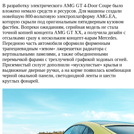
В разработку электрического AMG GT 4-Door Coupe было
вложено немало средств и ресурсов. Для машины создали
новейшую 800-вольтовую электроплатформу AMG.EA,
которую скрыли под оригинальным пятидверным кузовом
фастбек. Вопреки ожиданиям, серийная модель не стала
точной копией концепта AMG GT XX, а получила дизайн с
отсылками сразу к нескольким концепт-карам Mercedes.
Переднюю часть автомобиля оформили фирменным
трапециевидным «зевом» лжерешетки радиатора с
вертикальными ламелями, а также объединенными
перемычкой фарами с трехлучевой графикой ходовых огней.
Приземистый силуэт дополнили «мускулистые» крылья и
выдвижные дверные ручки, а на корме появилась комбинация
черной овальной панели, светодиодной ленты и шести
круглых фонарей.