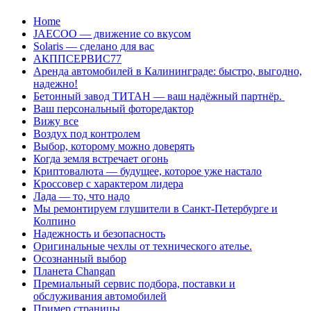
Перейти
Home
к
JAECOO — движение со вкусом
содержанию
Solaris — сделано для вас
АКППСЕРВИС77
Аренда автомобилей в Калининграде: быстро, выгодно,
надежно!
Бетонный завод ТИТАН — ваш надёжный партнёр.
Ваш персональный фоторедактор
Вижу все
Воздух под контролем
Выбор, которому можно доверять
Когда земля встречает огонь
Криптовалюта — будущее, которое уже настало
Кроссовер с характером лидера
Лада — то, что надо
Мы ремонтируем глушители в Санкт-Петербурге и
Колпино
Надежность и безопасность
Оригинальные чехлы от технического ателье.
Осознанный выбор
Планета Changan
Премиальный сервис подбора, поставки и
обслуживания автомобилей
Пример страницы