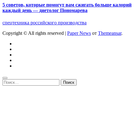
5 советов, которые помогут вам сжигать больше калорий
каждый день — диетолог Пономарева
спецтехника российского производства
Copyright © All rights reserved
|
Paper News
от
Themeansar
.
Найти: