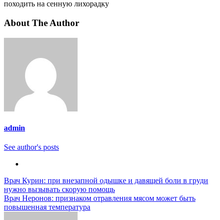
походить на сенную лихорадку
About The Author
admin
See author's posts
Навигация
Врач Курин: при внезапной одышке и давящей боли в груди
нужно вызывать скорую помощь
по
Врач Неронов: признаком отравления мясом может быть
записям
повышенная температура