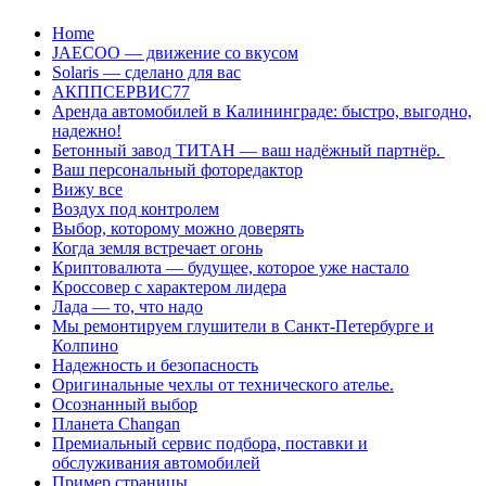
Перейти
Home
к
JAECOO — движение со вкусом
содержанию
Solaris — сделано для вас
АКППСЕРВИС77
Аренда автомобилей в Калининграде: быстро, выгодно,
надежно!
Бетонный завод ТИТАН — ваш надёжный партнёр.
Ваш персональный фоторедактор
Вижу все
Воздух под контролем
Выбор, которому можно доверять
Когда земля встречает огонь
Криптовалюта — будущее, которое уже настало
Кроссовер с характером лидера
Лада — то, что надо
Мы ремонтируем глушители в Санкт-Петербурге и
Колпино
Надежность и безопасность
Оригинальные чехлы от технического ателье.
Осознанный выбор
Планета Changan
Премиальный сервис подбора, поставки и
обслуживания автомобилей
Пример страницы