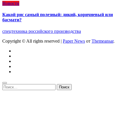
Новости
Какой рис самый полезный: дикий, коричневый или
басмати?
спецтехника российского производства
Copyright © All rights reserved
|
Paper News
от
Themeansar
.
Найти: