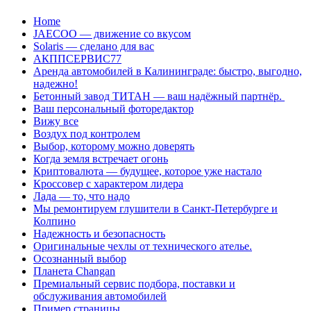
Перейти
Home
к
JAECOO — движение со вкусом
содержанию
Solaris — сделано для вас
АКППСЕРВИС77
Аренда автомобилей в Калининграде: быстро, выгодно,
надежно!
Бетонный завод ТИТАН — ваш надёжный партнёр.
Ваш персональный фоторедактор
Вижу все
Воздух под контролем
Выбор, которому можно доверять
Когда земля встречает огонь
Криптовалюта — будущее, которое уже настало
Кроссовер с характером лидера
Лада — то, что надо
Мы ремонтируем глушители в Санкт-Петербурге и
Колпино
Надежность и безопасность
Оригинальные чехлы от технического ателье.
Осознанный выбор
Планета Changan
Премиальный сервис подбора, поставки и
обслуживания автомобилей
Пример страницы