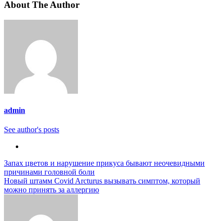
About The Author
admin
See author's posts
Навигация
Запах цветов и нарушение прикуса бывают неочевидными
причинами головной боли
по
Новый штамм Covid Arcturus вызывать симптом, который
записям
можно принять за аллергию