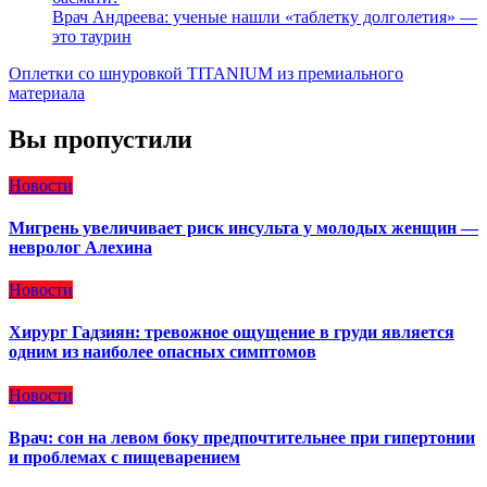
Врач Андреева: ученые нашли «таблетку долголетия» —
это таурин
Оплетки со шнуровкой TITANIUM из премиального
материала
Вы пропустили
Новости
Мигрень увеличивает риск инсульта у молодых женщин —
невролог Алехина
Новости
Хирург Гадзиян: тревожное ощущение в груди является
одним из наиболее опасных симптомов
Новости
Врач: сон на левом боку предпочтительнее при гипертонии
и проблемах с пищеварением