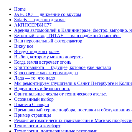
Перейти
Home
к
JAECOO — движение со вкусом
содержанию
Solaris — сделано для вас
АКППСЕРВИС77
Аренда автомобилей в Калининграде: быстро, выгодно, 
Бетонный завод ТИТАН — ваш надёжный партнёр.
Ваш персональный фоторедактор
Вижу все
Воздух под контролем
Выбор, которому можно доверять
Когда земля встречает огонь
Криптовалюта — будущее, которое уже настало
Кроссовер с характером лидера
Лада — то, что надо
Мы ремонтируем глушители в Санкт-Петербурге и Колп
Надежность и безопасность
Оригинальные чехлы от технического ателье.
Осознанный выбор
Планета Changan
Премиальный сервис подбора, поставки и обслуживания
Пример страницы
Ремонт автоматических трансмиссий в Москве: професси
Технологии и комфорт
Технологии, подтвержденные рекордами