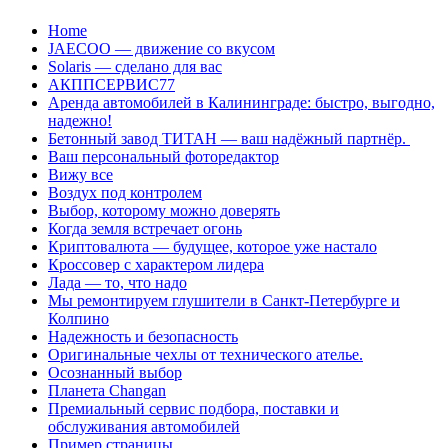
Перейти
Home
к
JAECOO — движение со вкусом
содержанию
Solaris — сделано для вас
АКППСЕРВИС77
Аренда автомобилей в Калининграде: быстро, выгодно,
надежно!
Бетонный завод ТИТАН — ваш надёжный партнёр.
Ваш персональный фоторедактор
Вижу все
Воздух под контролем
Выбор, которому можно доверять
Когда земля встречает огонь
Криптовалюта — будущее, которое уже настало
Кроссовер с характером лидера
Лада — то, что надо
Мы ремонтируем глушители в Санкт-Петербурге и
Колпино
Надежность и безопасность
Оригинальные чехлы от технического ателье.
Осознанный выбор
Планета Changan
Премиальный сервис подбора, поставки и
обслуживания автомобилей
Пример страницы