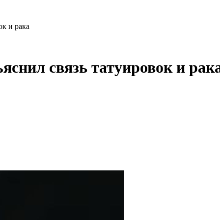
к и рака
яснил связь татуировок и рак