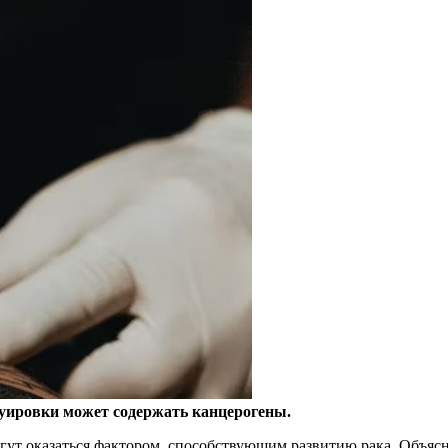
уировки может содержать канцерогены.
огут
оказаться фактором, способствующим развитию рака. Объясн