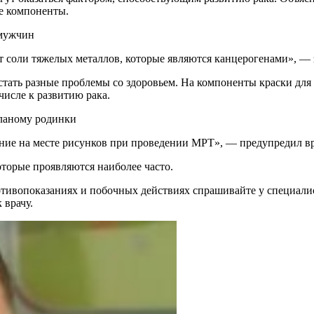
ые компоненты.
 мужчин
одят соли тяжелых металлов, которые являются канцерогенами», 
стать разные проблемы со здоровьем. На компоненты краски для
числе к развитию рака.
еланому родинки
ение на месте рисунков при проведении МРТ», — предупредил вр
оторые проявляются наиболее часто.
ивопоказаниях и побочных действиях спрашивайте у специалист
 врачу.