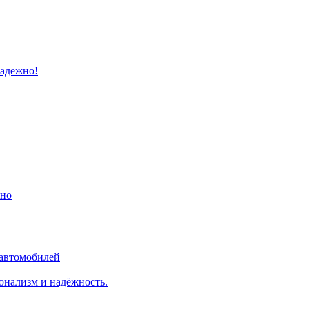
надежно!
ино
 автомобилей
онализм и надёжность.