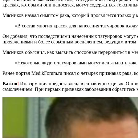
красках, которыми они наносятся, могут содержаться токсичн
Мясников назвал симптом рака, который проявляется только у
«В состав многих красок для нанесения татуировок вх
Он добавил, что последствиями нанесенных татуировок могут 
проявлениями и более серьезным воспалением, ведущим в том 
Мясников объяснил, как выявить способные переродиться в м
«Некоторые люди с татуировками могут испытывать жж
Ранее портал MedikForum.ru писал о четырех признаках рака, к
Важно
!
Информация предоставлена в справочных целях. О прот
самолечением. При первых признаках заболевания обратитесь к