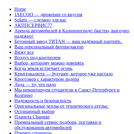
Перейти
Home
к
JAECOO — движение со вкусом
содержанию
Solaris — сделано для вас
АКППСЕРВИС77
Аренда автомобилей в Калининграде: быстро, выгодно,
надежно!
Бетонный завод ТИТАН — ваш надёжный партнёр.
Ваш персональный фоторедактор
Вижу все
Воздух под контролем
Выбор, которому можно доверять
Когда земля встречает огонь
Криптовалюта — будущее, которое уже настало
Кроссовер с характером лидера
Лада — то, что надо
Мы ремонтируем глушители в Санкт-Петербурге и
Колпино
Надежность и безопасность
Оригинальные чехлы от технического ателье.
Осознанный выбор
Планета Changan
Премиальный сервис подбора, поставки и
обслуживания автомобилей
Пример страницы