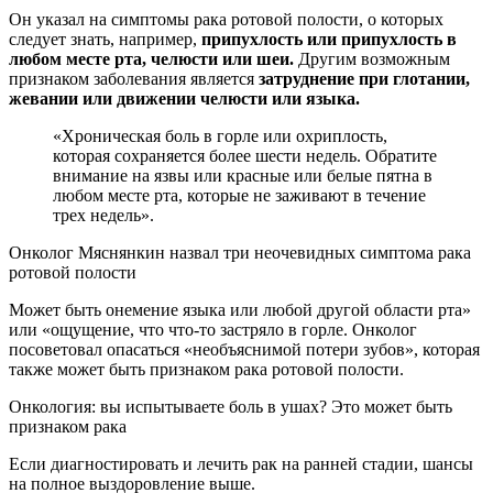
Он указал на симптомы рака ротовой полости, о которых
следует знать, например,
припухлость или припухлость в
любом месте рта, челюсти или шеи.
Другим возможным
признаком заболевания является
затруднение при глотании,
жевании или движении челюсти или языка.
«Хроническая боль в горле или охриплость,
которая сохраняется более шести недель. Обратите
внимание на язвы или красные или белые пятна в
любом месте рта, которые не заживают в течение
трех недель».
Онколог Мяснянкин назвал три неочевидных симптома рака
ротовой полости
Может быть онемение языка или любой другой области рта»
или «ощущение, что что-то застряло в горле. Онколог
посоветовал опасаться «необъяснимой потери зубов», которая
также может быть признаком рака ротовой полости.
Онкология: вы испытываете боль в ушах? Это может быть
признаком рака
Если диагностировать и лечить рак на ранней стадии, шансы
на полное выздоровление выше.