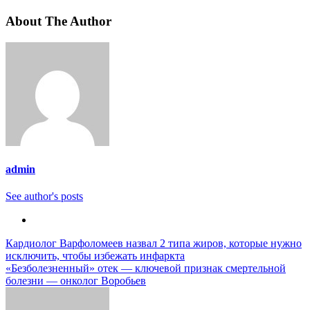
About The Author
admin
See author's posts
Навигация
Кардиолог Варфоломеев назвал 2 типа жиров, которые нужно
исключить, чтобы избежать инфаркта
по
«Безболезненный» отек — ключевой признак смертельной
записям
болезни — онколог Воробьев