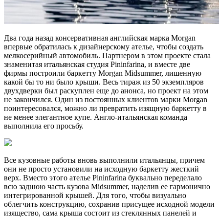
Два года назад консервативная английская марка Morgan
впервые обратилась к дизайнерскому ателье, чтобы создать
мелкосерийный автомобиль. Партнером в этом проекте стала
знаменитая итальянская студия Pininfarina, и вместе две
фирмы построили баркетту Morgan Midsummer, лишенную
какой бы то ни было крыши. Весь тираж из 50 экземпляров
двухдверки был раскуплен еще до анонса, но проект на этом
не закончился. Один из постоянных клиентов марки Morgan
поинтересовался, можно ли превратить изящную баркетту в
не менее элегантное купе. Англо-итальянская команда
выполнила его просьбу.
Все кузовные работы вновь выполнили итальянцы, причем
они не просто установили на исходную баркетту жесткий
верх. Вместо этого ателье Pininfarina буквально переделало
всю заднюю часть кузова Midsummer, наделив ее гармонично
интегрированной крышей. Для того, чтобы визуально
облегчить конструкцию, сохранив присущее исходной модели
изящество, сама крыша состоит из стеклянных панелей и