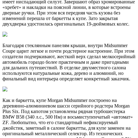
имеет ниспадающий силуэт. Завершают образ хромированные
«хребет» и накладки на поясной линии, в которые встроены
дверные ручки. При этом вся передняя часть кузова без
изменений перешла от баркетты к купе. Зато закрытая
двухдверка удостоилась оригинальных 19-дюймовых колес.
Благодаря стеклянным панелям крыши, внутри Midsummer
Coupe царит легкое и почти родстерное настроение. При этом
создатели подчеркивают, жесткий верх сделал мелкосерийный
автомобиль гораздо более практичным и даже пригодными
для дальних путешествий. В отделке двухместного салона
используются натуральные кожа, дерево и алюминий, но
финальный вид интерьера определяет конкретный заказчик.
Как и баркетта, купе Morgan Midsummer построено на
деревянно-алюминиевом шасси серийного родстера Morgan
Plus Six. Под капотом установлены рядная турбошестерка
BMW B58 (340 л.с., 500 Нм) и восьмиступенчатый «автомат»
ZF. Любопытно, что его стандартный нефиксируемый
джойстик, заметный в салоне баркетты, для купе заменен на
оригинальный металлический селектор. Из технических