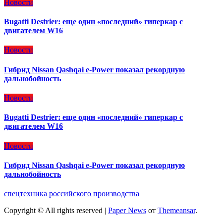
Новости
Bugatti Destrier: еще один «последний» гиперкар с
двигателем W16
Новости
Гибрид Nissan Qashqai e-Power показал рекордную
дальнобойность
Новости
Bugatti Destrier: еще один «последний» гиперкар с
двигателем W16
Новости
Гибрид Nissan Qashqai e-Power показал рекордную
дальнобойность
спецтехника российского производства
Copyright © All rights reserved
|
Paper News
от
Themeansar
.