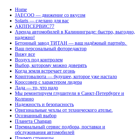
Перейти
Home
к
JAECOO — движение со вкусом
содержанию
Solaris — сделано для вас
АКППСЕРВИС77
Аренда автомобилей в Калининграде: быстро, выгодно,
надежно!
Бетонный завод ТИТАН — ваш надёжный партнёр.
Ваш персональный фоторедактор
Вижу все
Воздух под контролем
Выбор, которому можно доверять
Когда земля встречает огонь
Криптовалюта — будущее, которое уже настало
Кроссовер с характером лидера
Лада — то, что надо
Мы ремонтируем глушители в Санкт-Петербурге и
Колпино
Надежность и безопасность
Оригинальные чехлы от технического ателье.
Осознанный выбор
Планета Changan
Премиальный сервис подбора, поставки и
обслуживания автомобилей
Пример страницы