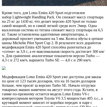
Кроме того, для Lotus Emira 420 Sport подготовлен
набор Lightweight Handling Pack. Он снижает массу спорткара
на 25 кг до 1430 кг, что делает версию 420 Sport не только
самой мощной, но и самой легкой среди всех Эмир. Одна
выхлопная система из титана снижает массу спорткара на 6,5
кг. Также установлены адаптивные амортизаторы, а
дорожный просвет уменьшен на 5 мм. Колеса обуты в цепкие
шины Michelin Pilot Sport Cup 2. В результате всех доработок
модификация Emira 420 Sport способна разогнаться до
«сотни» за 3,9 с, а ее максимальная скорость достигает 300 км/
ч. Для сравнения: аналогичные показатели версии Turbo —
4,3 с и 272 км/ч, варианта Turbo SE — 4,0 с и 290 км/ч.
Модификация Lotus Emira 420 Sport уже доступна для заказа
по цене от 123 тысяч долларов, что на 16 тысяч долларов
больше, чем просят за версию Turbo SE. Начало отгрузки
товарных машин намечено на август этого года. Кстати, в
гамме по-прежнему остается модель Lotus Emira V6 с
компрессорным мотором Toyota V6 3.5 мощностью 405 л.с., а
крутящий момент зависит от коробки передач: в паре с
шестиступенчатой «механикой» мотор выдает 420 Нм, а с