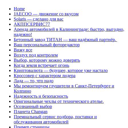
Перейти
Home
к
JAECOO — движение со вкусом
содержанию
Solaris — сделано для вас
АКППСЕРВИС77
Аренда автомобилей в Калининграде: быстро, выгодно,
надежно!
Бетонный завод ТИТАН — ваш надёжный партнёр.
Ваш персональный фоторедактор
Вижу все
Воздух под контролем
Выбор, которому можно доверять
Когда земля встречает огонь
Криптовалюта — будущее, которое уже настало
Кроссовер с характером лидера
Лада — то, что надо
Мы ремонтируем глушители в Санкт-Петербурге и
Колпино
Надежность и безопасность
Оригинальные чехлы от технического ателье.
Осознанный выбор
Планета Changan
Премиальный сервис подбора, поставки и
обслуживания автомобилей
Пример страницы