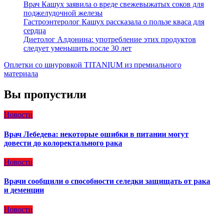
Врач Кашух заявила о вреде свежевыжатых соков для
поджелудочной железы
Гастроэнтеролог Кашух рассказала о пользе кваса для
сердца
Диетолог Алдонина: употребление этих продуктов
следует уменьшить после 30 лет
Оплетки со шнуровкой TITANIUM из премиального
материала
Вы пропустили
Новости
Врач Лебедева: некоторые ошибки в питании могут
довести до колоректального рака
Новости
Врачи сообщили о способности селедки защищать от рака
и деменции
Новости