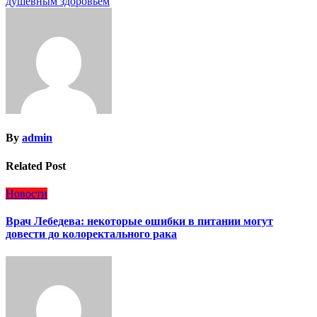
записям
душевным здоровьем
By
admin
Related Post
Новости
Врач Лебедева: некоторые ошибки в питании могут
довести до колоректального рака