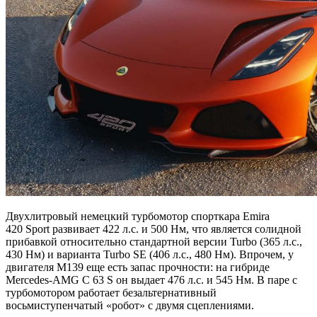
Двухлитровый немецкий турбомотор спорткара Emira
420 Sport развивает 422 л.с. и 500 Нм, что является солидной
прибавкой относительно стандартной версии Turbo (365 л.с.,
430 Нм) и варианта Turbo SE (406 л.с., 480 Нм). Впрочем, у
двигателя M139 еще есть запас прочности: на гибриде
Mercedes-AMG C 63 S он выдает 476 л.с. и 545 Нм. В паре с
турбомотором работает безальтернативный
восьмиступенчатый «робот» с двумя сцеплениями.