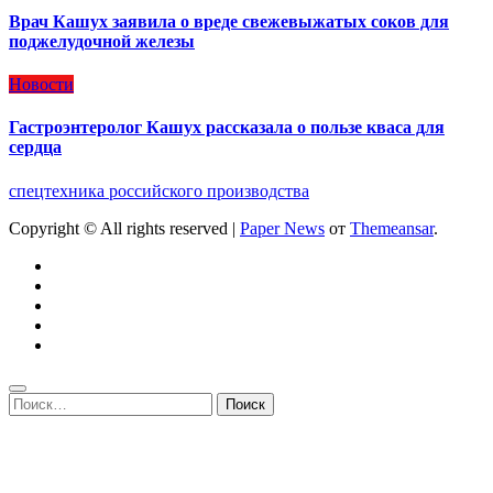
Врач Кашух заявила о вреде свежевыжатых соков для
поджелудочной железы
Новости
Гастроэнтеролог Кашух рассказала о пользе кваса для
сердца
спецтехника российского производства
Copyright © All rights reserved
|
Paper News
от
Themeansar
.
Найти: