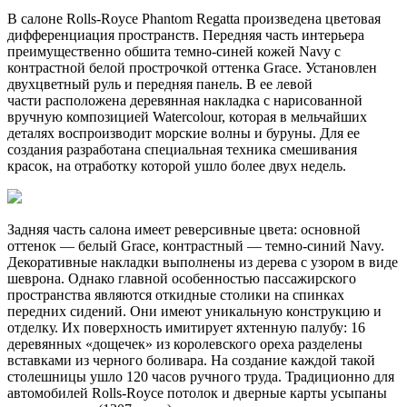
В салоне Rolls-Royce Phantom Regatta произведена цветовая
дифференциация пространств. Передняя часть интерьера
преимущественно обшита темно-синей кожей Navy с
контрастной белой прострочкой оттенка Grace. Установлен
двухцветный руль и передняя панель. В ее левой
части расположена деревянная накладка с нарисованной
вручную композицией Watercolour, которая в мельчайших
деталях воспроизводит морские волны и буруны. Для ее
создания разработана специальная техника смешивания
красок, на отработку которой ушло более двух недель.
Задняя часть салона имеет реверсивные цвета: основной
оттенок — белый Grace, контрастный — темно-синий Navy.
Декоративные накладки выполнены из дерева с узором в виде
шеврона. Однако главной особенностью пассажирского
пространства являются откидные столики на спинках
передних сидений. Они имеют уникальную конструкцию и
отделку. Их поверхность имитирует яхтенную палубу: 16
деревянных «дощечек» из королевского ореха разделены
вставками из черного боливара. На создание каждой такой
столешницы ушло 120 часов ручного труда. Традиционно для
автомобилей Rolls-Royce потолок и дверные карты усыпаны