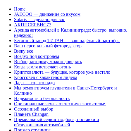
Перейти
Home
к
JAECOO — движение со вкусом
содержанию
Solaris — сделано для вас
АКППСЕРВИС77
Аренда автомобилей в Калининграде: быстро, выгодно,
надежно!
Бетонный завод ТИТАН — ваш надёжный партнёр.
Ваш персональный фоторедактор
Вижу все
Воздух под контролем
Выбор, которому можно доверять
Когда земля встречает огонь
Криптовалюта — будущее, которое уже настало
Кроссовер с характером лидера
Лада — то, что надо
Мы ремонтируем глушители в Санкт-Петербурге и
Колпино
Надежность и безопасность
Оригинальные чехлы от технического ателье.
Осознанный выбор
Планета Changan
Премиальный сервис подбора, поставки и
обслуживания автомобилей
Пример страницы