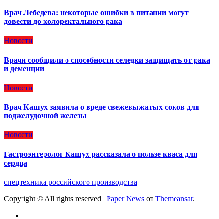
Врач Лебедева: некоторые ошибки в питании могут
довести до колоректального рака
Новости
Врачи сообщили о способности селедки защищать от рака
и деменции
Новости
Врач Кашух заявила о вреде свежевыжатых соков для
поджелудочной железы
Новости
Гастроэнтеролог Кашух рассказала о пользе кваса для
сердца
спецтехника российского производства
Copyright © All rights reserved
|
Paper News
от
Themeansar
.