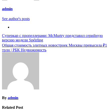
admin
See author's posts
Навигация
Суперкар с пропеллерами: McMurtry представил серийную
версию модели Spéirling
по
Общая стоимость элитных новостроек Москвы превысила ₽1
записям
трлн | РБК Недвижимость
By
admin
Related Post