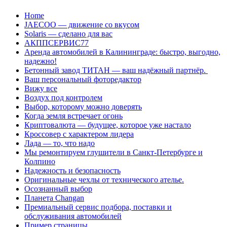
Перейти
Home
к
JAECOO — движение со вкусом
содержанию
Solaris — сделано для вас
АКППСЕРВИС77
Аренда автомобилей в Калининграде: быстро, выгодно,
надежно!
Бетонный завод ТИТАН — ваш надёжный партнёр.
Ваш персональный фоторедактор
Вижу все
Воздух под контролем
Выбор, которому можно доверять
Когда земля встречает огонь
Криптовалюта — будущее, которое уже настало
Кроссовер с характером лидера
Лада — то, что надо
Мы ремонтируем глушители в Санкт-Петербурге и
Колпино
Надежность и безопасность
Оригинальные чехлы от технического ателье.
Осознанный выбор
Планета Changan
Премиальный сервис подбора, поставки и
обслуживания автомобилей
Пример страницы