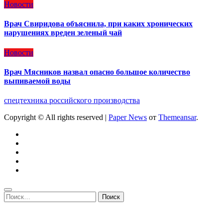
Новости
Врач Свиридова объяснила, при каких хронических
нарушениях вреден зеленый чай
Новости
Врач Мясников назвал опасно большое количество
выпиваемой воды
спецтехника российского производства
Copyright © All rights reserved
|
Paper News
от
Themeansar
.
Найти: