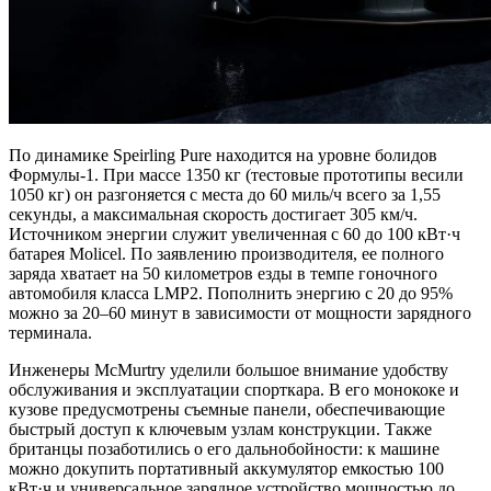
По динамике Speirling Pure находится на уровне болидов
Формулы-1. При массе 1350 кг (тестовые прототипы весили
1050 кг) он разгоняется с места до 60 миль/ч всего за 1,55
секунды, а максимальная скорость достигает 305 км/ч.
Источником энергии служит увеличенная с 60 до 100 кВт·ч
батарея Molicel. По заявлению производителя, ее полного
заряда хватает на 50 километров езды в темпе гоночного
автомобиля класса LMP2. Пополнить энергию с 20 до 95%
можно за 20–60 минут в зависимости от мощности зарядного
терминала.
Инженеры McMurtry уделили большое внимание удобству
обслуживания и эксплуатации спорткара. В его монококе и
кузове предусмотрены съемные панели, обеспечивающие
быстрый доступ к ключевым узлам конструкции. Также
британцы позаботились о его дальнобойности: к машине
можно докупить портативный аккумулятор емкостью 100
кВт·ч и универсальное зарядное устройство мощностью до