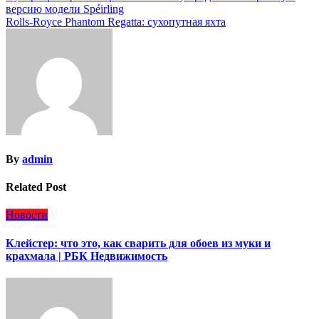
версию модели Spéirling
по
Rolls-Royce Phantom Regatta: сухопутная яхта
записям
By
admin
Related Post
Новости
Клейстер: что это, как сварить для обоев из муки и
крахмала | РБК Недвижимость