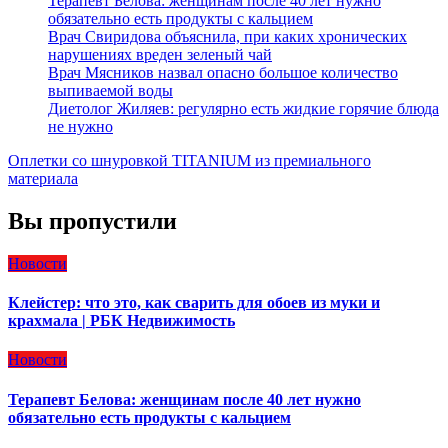
Терапевт Белова: женщинам после 40 лет нужно
обязательно есть продукты с кальцием
Врач Свиридова объяснила, при каких хронических
нарушениях вреден зеленый чай
Врач Мясников назвал опасно большое количество
выпиваемой воды
Диетолог Жиляев: регулярно есть жидкие горячие блюда
не нужно
Оплетки со шнуровкой TITANIUM из премиального
материала
Вы пропустили
Новости
Клейстер: что это, как сварить для обоев из муки и
крахмала | РБК Недвижимость
Новости
Терапевт Белова: женщинам после 40 лет нужно
обязательно есть продукты с кальцием