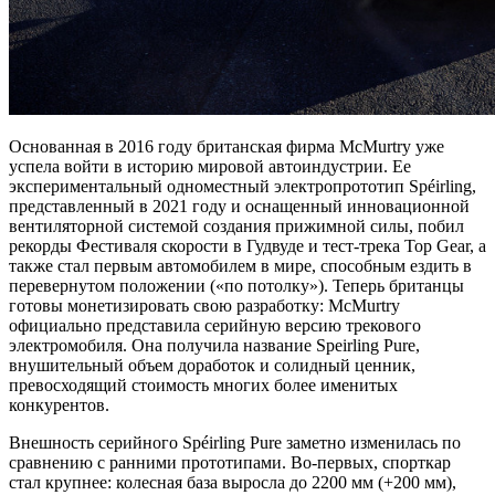
Основанная в 2016 году британская фирма McMurtry уже
успела войти в историю мировой автоиндустрии. Ее
экспериментальный одноместный электропрототип Spéirling,
представленный в 2021 году и оснащенный инновационной
вентиляторной системой создания прижимной силы, побил
рекорды Фестиваля скорости в Гудвуде и тест-трека Top Gear, а
также стал первым автомобилем в мире, способным ездить в
перевернутом положении («по потолку»). Теперь британцы
готовы монетизировать свою разработку: McMurtry
официально представила серийную версию трекового
электромобиля. Она получила название Speirling Pure,
внушительный объем доработок и солидный ценник,
превосходящий стоимость многих более именитых
конкурентов.
Внешность серийного Spéirling Pure заметно изменилась по
сравнению с ранними прототипами. Во-первых, спорткар
стал крупнее: колесная база выросла до 2200 мм (+200 мм),