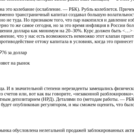
а это колебание (ослабление. — РБК). Рубль колеблется. Причем 
 именно трансграничный капитал создавал большую волатильност
но не туда. Но признаком того, что пар накопился и давление и
мерно то же самое сегодня, но за это время инфляция в России бо
шении доллара как минимум на 20–30%. Курс должен быть <…> сл
мнение, что у нас есть возможность немножко этот клапан приот
отиводействие оттоку капитала в условиях, когда это принесет
₽76 за доллар
лияют на рынок
да. И в значительной степени нерезиденты замещались физическ
о счетов или, вот как вы говорите, «незаконной разблокировки»
етным депозитарием (НРД). Деталями по (методам работы. — РБ
с будет опубликован регулятором, и мы сможем оценить, что был
 рынка обусловлена нелегальной продажей заблокированных акт