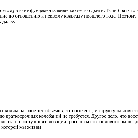
Поэтому это не фундаментальные какие-то сдвиги. Если брать то
ние по отношению к первому кварталу прошлого года. Поэтому д
к далее.
мы видим на фоне тех объемов, которые есть, и структуры инвес
 краткосрочных колебаний не требуется. Другое дело, что восс
зидента по росту капитализации [российского фондового рынка д
в которой мы живем»