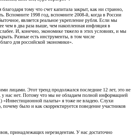
благодаря тому что счет капитала закрыт, как ни странно,
ь. Вспомните 1998 год, вспомните 2008-й, когда в России
збыточное, является реальное укрепление рубля. Если мы
лее чем в два раза выше, чем накопленная инфляция в
абее. И, конечно, экономике тяжело в этих условиях, и мы
крыть. Разные есть инструменты, в том числе
 благо для российской экономики».
ими лицами. Этот тренд продолжался последние 12 лет, это не
, у нас нет. Потому что мы не обладаем полной информацией
К) «Инвестиционной палаты» я тоже не владею. Слухи
о, почему было и как скорректируется поведение участников
ивов, принадлежащих нерезидентам. У нас достаточно