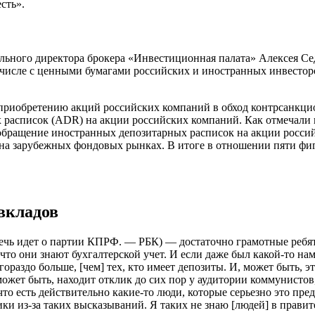
сть».
рального директора брокера «Инвестиционная палата» Алексея 
 числе с ценными бумагами российских и иностранных инвесторо
иобретению акций российских компаний в обход контрсанкционн
 расписок (ADR) на акции российских компаний. Как отмечали 
обращение иностранных депозитарных расписок на акции росси
на зарубежных фондовых рынках. В итоге в отношении пяти фигу
вкладов
чь идет о партии КПРФ. — РБК) — достаточно грамотные ребята.
то они знают бухгалтерской учет. И если даже был какой-то наме
 гораздо больше, [чем] тех, кто имеет депозиты. И, может быть,
 может быть, находит отклик до сих пор у аудитории коммунисто
что есть действительно какие-то люди, которые серьезно это пр
ики из-за таких высказываний. Я таких не знаю [людей] в правит