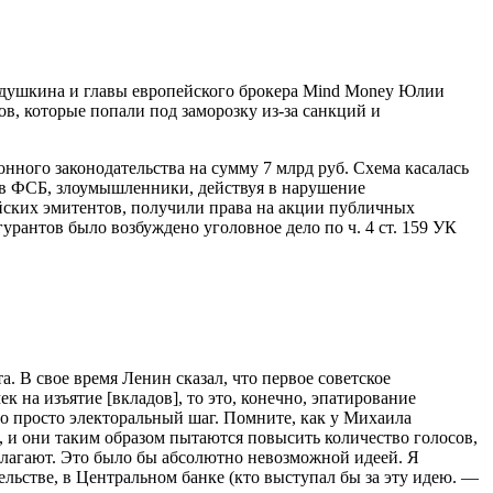
Седушкина и главы европейского брокера Mind Money Юлии
в, которые попали под заморозку из-за санкций и
ого законодательства на сумму 7 млрд руб. Схема касалась
в ФСБ, злоумышленники, действуя в нарушение
йских эмитентов, получили права на акции публичных
рантов было возбуждено уголовное дело по ч. 4 ст. 159 УК
 В свое время Ленин сказал, что первое советское
к на изъятие [вкладов], то это, конечно, эпатирование
 это просто электоральный шаг. Помните, как у Михаила
в, и они таким образом пытаются повысить количество голосов,
едлагают. Это было бы абсолютно невозможной идеей. Я
ельстве, в Центральном банке (кто выступал бы за эту идею. —