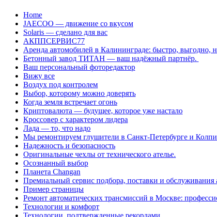
Перейти
Home
к
JAECOO — движение со вкусом
содержанию
Solaris — сделано для вас
АКППСЕРВИС77
Аренда автомобилей в Калининграде: быстро, выгодно, 
Бетонный завод ТИТАН — ваш надёжный партнёр.
Ваш персональный фоторедактор
Вижу все
Воздух под контролем
Выбор, которому можно доверять
Когда земля встречает огонь
Криптовалюта — будущее, которое уже настало
Кроссовер с характером лидера
Лада — то, что надо
Мы ремонтируем глушители в Санкт-Петербурге и Колп
Надежность и безопасность
Оригинальные чехлы от технического ателье.
Осознанный выбор
Планета Changan
Премиальный сервис подбора, поставки и обслуживания
Пример страницы
Ремонт автоматических трансмиссий в Москве: професси
Технологии и комфорт
Технологии, подтвержденные рекордами