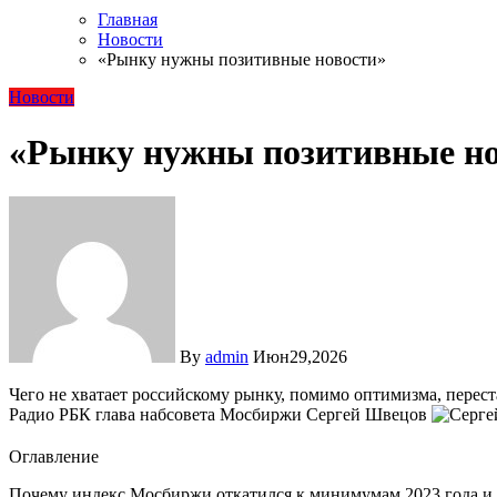
Главная
Новости
«Рынку нужны позитивные новости»
Новости
«Рынку нужны позитивные но
By
admin
Июн29,2026
Чего не хватает российскому рынку, помимо оптимизма, перестал ли кипеть «самовар» валютных торгов, а также об «обнулении» веса миноритариев и заморозке вкладов рассказал в эфире
Радио РБК глава набсовета Мосбиржи Сергей Швецов
Оглавление
Почему индекс Мосбиржи откатился к минимумам 2023 года и б