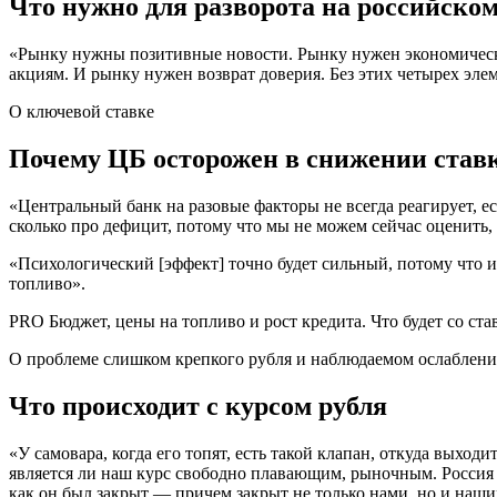
Что нужно для разворота на российско
«Рынку нужны позитивные новости. Рынку нужен экономическ
акциям. И рынку нужен возврат доверия. Без этих четырех эле
О ключевой ставке
Почему ЦБ осторожен в снижении став
«Центральный банк на разовые факторы не всегда реагирует, е
сколько про дефицит, потому что мы не можем сейчас оценить
«Психологический [эффект] точно будет сильный, потому что 
топливо».
PRO
Бюджет, цены на топливо и рост кредита. Что будет со ст
О проблеме слишком крепкого рубля и наблюдаемом ослаблен
Что происходит с курсом рубля
«У самовара, когда его топят, есть такой клапан, откуда выходи
является ли наш курс свободно плавающим, рыночным. Россия 
как он был закрыт — причем закрыт не только нами, но и наши