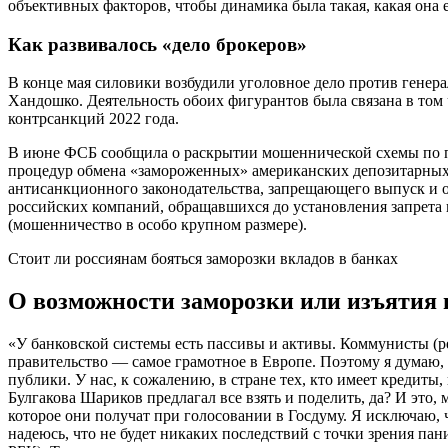
объективных факторов, чтобы динамика была такая, какая она е
Как развивалось «дело брокеров»
В конце мая силовики возбудили уголовное дело против гене
Хандошко. Деятельность обоих фигурантов была связана в том
контрсанкций 2022 года.
В июне ФСБ сообщила о раскрытии мошеннической схемы по пр
процедур обмена «замороженных» американских депозитарных
антисанкционного законодательства, запрещающего выпуск и 
российских компаний, обращавшихся до установления запрета 
(мошенничество в особо крупном размере).
Стоит ли россиянам бояться заморозки вкладов в банках
О возможности заморозки или изъятия 
«У банковской системы есть пассивы и активы. Коммунисты (ре
правительство — самое грамотное в Европе. Поэтому я думаю, ч
публики. У нас, к сожалению, в стране тех, кто имеет кредиты,
Булгакова Шариков предлагал все взять и поделить, да? И это,
которое они получат при голосовании в Госдуму. Я исключаю, 
надеюсь, что не будет никаких последствий с точки зрения пан