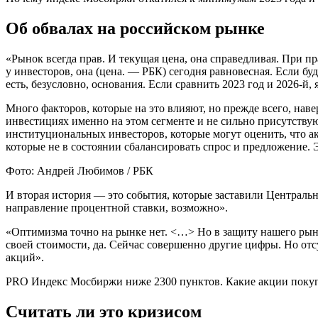
Об обвалах на российском рынке
«Рынок всегда прав. И текущая цена, она справедливая. При пр
у инвесторов, она (цена. — РБК) сегодня равновесная. Если б
есть, безусловно, основания. Если сравнить 2023 год и 2026-й, 
Много факторов, которые на это влияют, но прежде всего, на
инвестициях именно на этом сегменте и не сильно присутств
институциональных инвесторов, которые могут оценить, что
которые не в состоянии сбалансировать спрос и предложение. 
Фото: Андрей Любимов / РБК
И вторая история — это события, которые заставили Централь
направление процентной ставки, возможно».
«Оптимизма точно на рынке нет. <…> Но в защиту нашего рынка 
своей стоимости, да. Сейчас совершенно другие цифры. Но о
акций».
PRO
Индекс Мосбиржи ниже 2300 пунктов. Какие акции покуп
Считать ли это кризисом