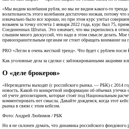
«Мы видим колебания рубля, но мы не видим какого-то тренда н
волатильность этого колебания достаточно низкая, потому что
изначально было все хорошо, но при этом курс улетал совершен
возьмем за точку отсчета 1 января 2022 года, курс был 75, при
Соединенных Штатах. Это означает, что мы укрепились в отно
слышим много дискуссий, что надо в этом смысле делать. Мое 
правоохранительным органам не стоит обращать внимание на пр
PRO
«Легли в очень жесткий тренд». Что будет с рублем после 
Как уголовные дела за сделки с заблокированными акциями в
О «деле брокеров»
«Нерезиденты выходят (с российского рынка. — РБК) с 2014 го
новость. Какой-то конкретной информации об объемах утечки с
об учете депозитариев, которые стоят под Национальным расч
комментировать нет смысла. Давайте дождемся, когда этот кей
рынка в связи с этим кейсом.
Фото: Андрей Любимов / РБК
Но я не склонен думать, что динамика российского фондового