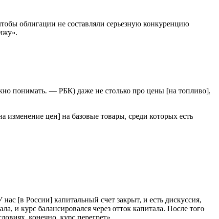
чтобы облигации не составляли серьезную конкуренцию
ижу».
жно понимать. — РБК) даже не столько про цены [на топливо],
 изменение цен] на базовые товары, среди которых есть
У нас [в России] капитальный счет закрыт, и есть дискуссия,
а, и курс балансировался через отток капитала. После того
ловиях, конечно, курс перегрет».