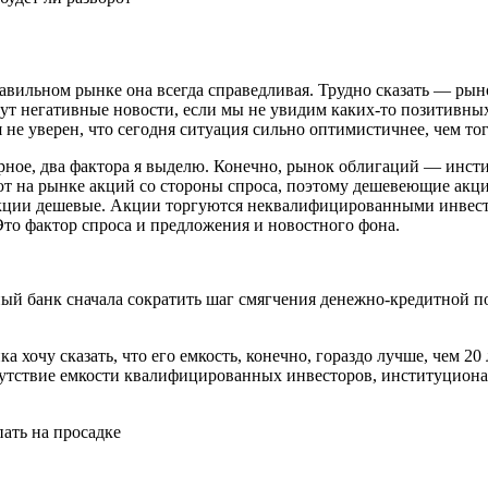
авильном рынке она всегда справедливая. Трудно сказать — рынок
удут негативные новости, если мы не увидим каких-то позитивны
я не уверен, что сегодня ситуация сильно оптимистичнее, чем тог
верное, два фактора я выделю. Конечно, рынок облигаций — ин
уют на рынке акций со стороны спроса, поэтому дешевеющие ак
 акции дешевые. Акции торгуются неквалифицированными инвес
Это фактор спроса и предложения и новостного фона.
ный банк сначала сократить шаг смягчения денежно-кредитной 
хочу сказать, что его емкость, конечно, гораздо лучше, чем 20
тсутствие емкости квалифицированных инвесторов, институцион
ать на просадке