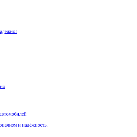
надежно!
ино
 автомобилей
онализм и надёжность.