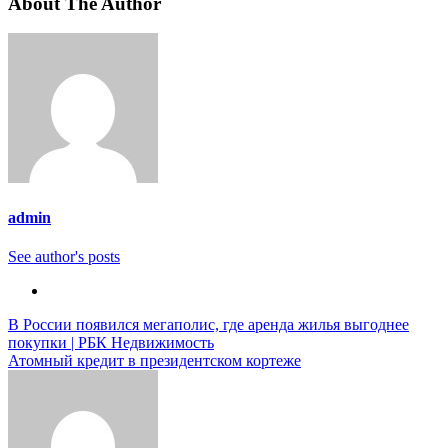
About The Author
admin
See author's posts
Навигация
В России появился мегаполис, где аренда жилья выгоднее
покупки | РБК Недвижимость
по
Атомный кредит в президентском кортеже
записям