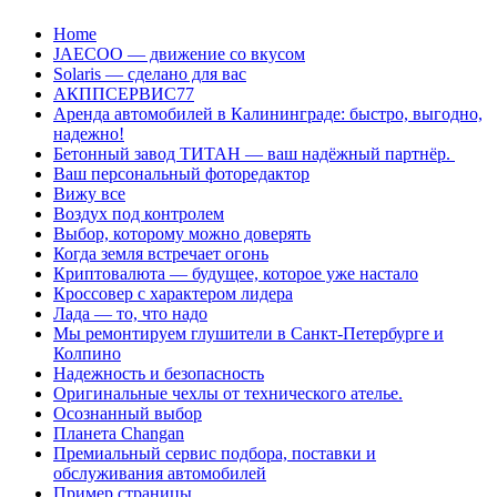
Перейти
Home
к
JAECOO — движение со вкусом
содержанию
Solaris — сделано для вас
АКППСЕРВИС77
Аренда автомобилей в Калининграде: быстро, выгодно,
надежно!
Бетонный завод ТИТАН — ваш надёжный партнёр.
Ваш персональный фоторедактор
Вижу все
Воздух под контролем
Выбор, которому можно доверять
Когда земля встречает огонь
Криптовалюта — будущее, которое уже настало
Кроссовер с характером лидера
Лада — то, что надо
Мы ремонтируем глушители в Санкт-Петербурге и
Колпино
Надежность и безопасность
Оригинальные чехлы от технического ателье.
Осознанный выбор
Планета Changan
Премиальный сервис подбора, поставки и
обслуживания автомобилей
Пример страницы