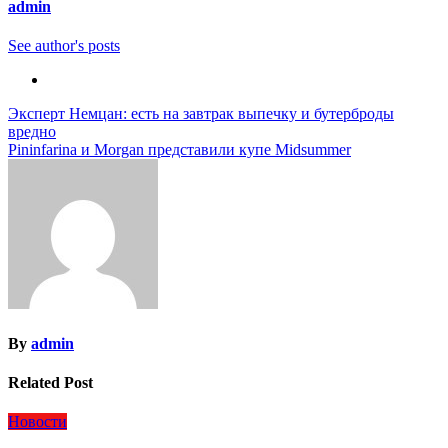
admin
See author's posts
Навигация
Эксперт Немцан: есть на завтрак выпечку и бутерброды
вредно
по
Pininfarina и Morgan представили купе Midsummer
записям
By
admin
Related Post
Новости