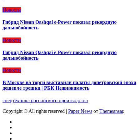
Новости
Гибрид Nissan Qashqai e-Power показал рекордную
дальнобойность
Новости
Гибрид Nissan Qashqai e-Power показал рекордную
дальнобойность
Новости
В Москве на торги выставили палаты допетровской эпохи
дешевле трешки | РБК Недвижимость
спецтехника российского производства
Copyright © All rights reserved
|
Paper News
от
Themeansar
.