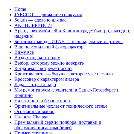
Перейти
Home
к
JAECOO — движение со вкусом
содержанию
Solaris — сделано для вас
АКППСЕРВИС77
Аренда автомобилей в Калининграде: быстро, выгодно,
надежно!
Бетонный завод ТИТАН — ваш надёжный партнёр.
Ваш персональный фоторедактор
Вижу все
Воздух под контролем
Выбор, которому можно доверять
Когда земля встречает огонь
Криптовалюта — будущее, которое уже настало
Кроссовер с характером лидера
Лада — то, что надо
Мы ремонтируем глушители в Санкт-Петербурге и
Колпино
Надежность и безопасность
Оригинальные чехлы от технического ателье.
Осознанный выбор
Планета Changan
Премиальный сервис подбора, поставки и
обслуживания автомобилей
Пример страницы