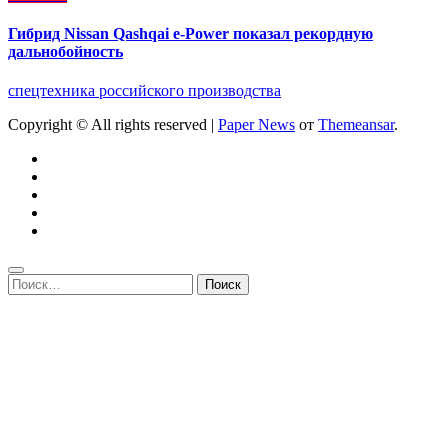
Гибрид Nissan Qashqai e-Power показал рекордную
дальнобойность
спецтехника российского производства
Copyright © All rights reserved
|
Paper News
от
Themeansar
.
Найти: