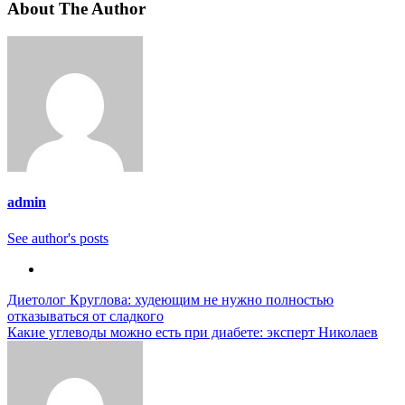
About The Author
admin
See author's posts
Навигация
Диетолог Круглова: худеющим не нужно полностью
отказываться от сладкого
по
Какие углеводы можно есть при диабете: эксперт Николаев
записям