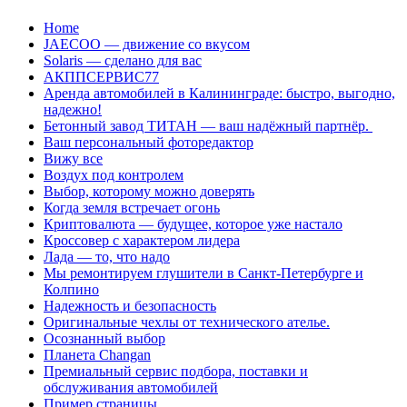
Перейти
Home
к
JAECOO — движение со вкусом
содержанию
Solaris — сделано для вас
АКППСЕРВИС77
Аренда автомобилей в Калининграде: быстро, выгодно,
надежно!
Бетонный завод ТИТАН — ваш надёжный партнёр.
Ваш персональный фоторедактор
Вижу все
Воздух под контролем
Выбор, которому можно доверять
Когда земля встречает огонь
Криптовалюта — будущее, которое уже настало
Кроссовер с характером лидера
Лада — то, что надо
Мы ремонтируем глушители в Санкт-Петербурге и
Колпино
Надежность и безопасность
Оригинальные чехлы от технического ателье.
Осознанный выбор
Планета Changan
Премиальный сервис подбора, поставки и
обслуживания автомобилей
Пример страницы