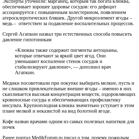
Эксперты уточнили: марганец, которым так богата клюква,
обеспечивает хорошее здоровье сосудов: его дефицит
ассоциируется с повышенным холестерином, появлением
атеросклеротических бляшек. Другой микроэлемент ягоды –
медь – ответствен за подавление воспалительных процессов.
Сергей Агапкин назвал три естественных способа повысить
давление гипотоникам
«Клюква также содержит пигменты антоцианы,
которые отвечают за яркий цвет ягод. Они
уменьшают воспаление стенок сосудов и
стабилизируют давление», — дополнил врач
Агапкин.
Медики посоветовали при покупке выбирать мелкие, пусть и
не слишком привлекательные внешне ягоды – именно в них
скапливается высокая концентрация веществ, оздоровляющих
кровеносные сосуды и обеспечивающих профилактику
инсульта. Крупноплодная клюква значитеьно уступает в этом
плане мелкой и неказистой на вид болотной ягоде.
Кофе назван врачами одним из самых полезных напитков для
почек
Ранее портал MedikForum.ru писал о том, почему пожилым