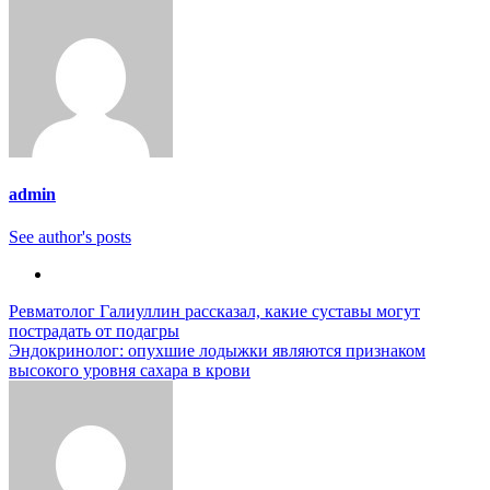
admin
See author's posts
Навигация
Ревматолог Галиуллин рассказал, какие суставы могут
пострадать от подагры
по
Эндокринолог: опухшие лодыжки являются признаком
записям
высокого уровня сахара в крови