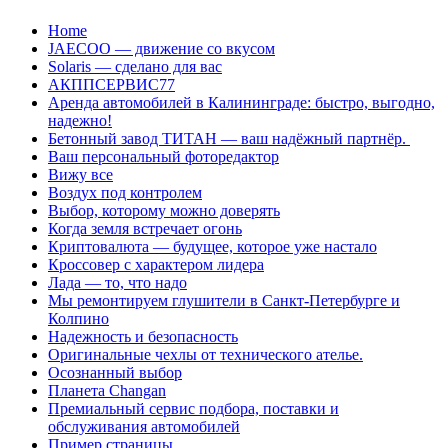
Перейти
Home
к
JAECOO — движение со вкусом
содержанию
Solaris — сделано для вас
АКППСЕРВИС77
Аренда автомобилей в Калининграде: быстро, выгодно,
надежно!
Бетонный завод ТИТАН — ваш надёжный партнёр.
Ваш персональный фоторедактор
Вижу все
Воздух под контролем
Выбор, которому можно доверять
Когда земля встречает огонь
Криптовалюта — будущее, которое уже настало
Кроссовер с характером лидера
Лада — то, что надо
Мы ремонтируем глушители в Санкт-Петербурге и
Колпино
Надежность и безопасность
Оригинальные чехлы от технического ателье.
Осознанный выбор
Планета Changan
Премиальный сервис подбора, поставки и
обслуживания автомобилей
Пример страницы