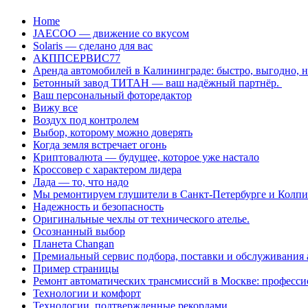
Перейти
Home
к
JAECOO — движение со вкусом
содержанию
Solaris — сделано для вас
АКППСЕРВИС77
Аренда автомобилей в Калининграде: быстро, выгодно, 
Бетонный завод ТИТАН — ваш надёжный партнёр.
Ваш персональный фоторедактор
Вижу все
Воздух под контролем
Выбор, которому можно доверять
Когда земля встречает огонь
Криптовалюта — будущее, которое уже настало
Кроссовер с характером лидера
Лада — то, что надо
Мы ремонтируем глушители в Санкт-Петербурге и Колп
Надежность и безопасность
Оригинальные чехлы от технического ателье.
Осознанный выбор
Планета Changan
Премиальный сервис подбора, поставки и обслуживания
Пример страницы
Ремонт автоматических трансмиссий в Москве: професси
Технологии и комфорт
Технологии, подтвержденные рекордами