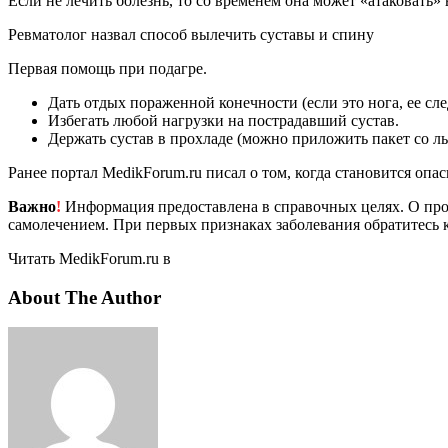
Если не лечить болезнь, то со временем она может «атаковать» 
Ревматолог назвал способ вылечить суставы и спину
Первая помощь при подагре.
Дать отдых пораженной конечности (если это нога, ее сле
Избегать любой нагрузки на пострадавший сустав.
Держать сустав в прохладе (можно приложить пакет со ль
Ранее портал MedikForum.ru писал о том, когда становится опа
Важно
!
Информация предоставлена в справочных целях. О прот
самолечением. При первых признаках заболевания обратитесь к
Читать MedikForum.ru в
About The Author