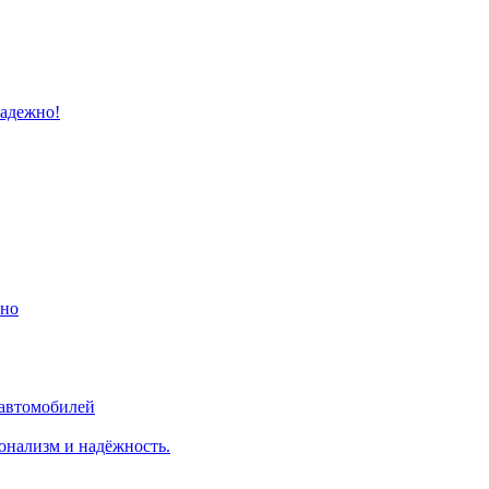
надежно!
ино
 автомобилей
онализм и надёжность.