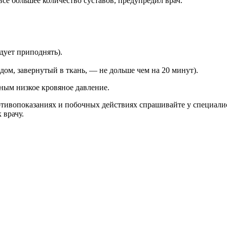
все большее количество суставов, предупредил врач.
дует приподнять).
дом, завернутый в ткань, — не дольше чем на 20 минут).
сным низкое кровяное давление.
ивопоказаниях и побочных действиях спрашивайте у специалист
 врачу.