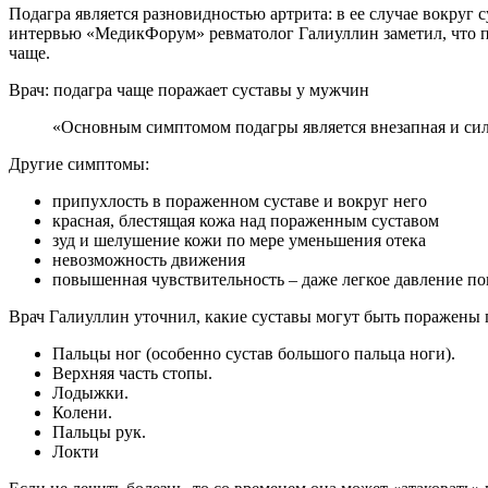
Подагра является разновидностью артрита: в ее случае вокруг
интервью «МедикФорум» ревматолог Галиуллин заметил, что п
чаще.
Врач: подагра чаще поражает суставы у мужчин
«Основным симптомом подагры является внезапная и си
Другие симптомы:
припухлость в пораженном суставе и вокруг него
красная, блестящая кожа над пораженным суставом
зуд и шелушение кожи по мере уменьшения отека
невозможность движения
повышенная чувствительность – даже легкое давление п
Врач Галиуллин уточнил, какие суставы могут быть поражены 
Пальцы ног (особенно сустав большого пальца ноги).
Верхняя часть стопы.
Лодыжки.
Колени.
Пальцы рук.
Локти