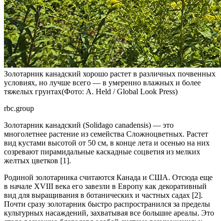
Золотарник канадский хорошо растет в различных почвенных
условиях, но лучше всего — в умеренно влажных и более
тяжелых грунтах(Фото: A. Held / Global Look Press)
rbc.group
Золотарник канадский (Solidago canadensis) — это
многолетнее растение из семейства Сложноцветных. Растет
вид кустами высотой от 50 см, в конце лета и осенью на них
созревают пирамидальные каскадные соцветия из мелких
желтых цветков [1].
Родиной золотарника считаются Канада и США. Отсюда еще
в начале XVIII века его завезли в Европу как декоративный
вид для выращивания в ботанических и частных садах [2].
Почти сразу золотарник быстро распространился за пределы
культурных насаждений, захватывая все большие ареалы. Это