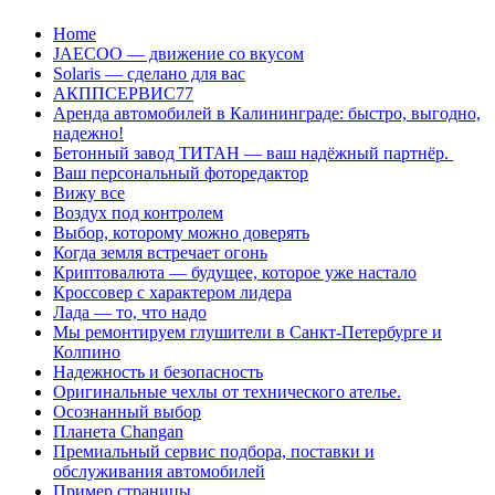
Перейти
Home
к
JAECOO — движение со вкусом
содержанию
Solaris — сделано для вас
АКППСЕРВИС77
Аренда автомобилей в Калининграде: быстро, выгодно,
надежно!
Бетонный завод ТИТАН — ваш надёжный партнёр.
Ваш персональный фоторедактор
Вижу все
Воздух под контролем
Выбор, которому можно доверять
Когда земля встречает огонь
Криптовалюта — будущее, которое уже настало
Кроссовер с характером лидера
Лада — то, что надо
Мы ремонтируем глушители в Санкт-Петербурге и
Колпино
Надежность и безопасность
Оригинальные чехлы от технического ателье.
Осознанный выбор
Планета Changan
Премиальный сервис подбора, поставки и
обслуживания автомобилей
Пример страницы