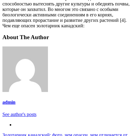
способностью вытеснять другие культуры и обеднять почвы,
которые он захватил. Во многом это связано с особыми
биологически активными соединениям в его корнях,
подавляющих прорастание и развитие других растений [4].
Чем еще опасен золотарник канадский:
About The Author
admin
See author's posts
Навигация
Золотарник канадский: фото, чем опасен, чем отличается от