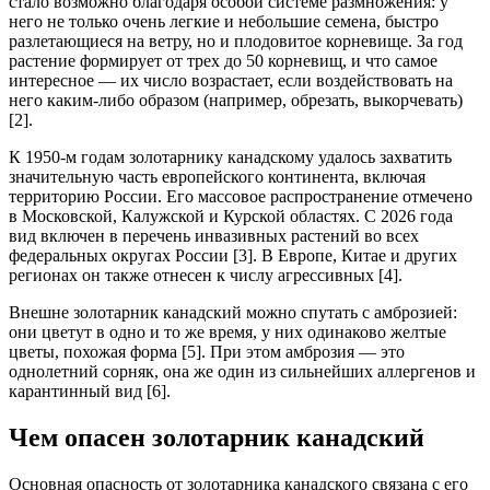
стало возможно благодаря особой системе размножения: у
него не только очень легкие и небольшие семена, быстро
разлетающиеся на ветру, но и плодовитое корневище. За год
растение формирует от трех до 50 корневищ, и что самое
интересное — их число возрастает, если воздействовать на
него каким-либо образом (например, обрезать, выкорчевать)
[2].
К 1950-м годам золотарнику канадскому удалось захватить
значительную часть европейского континента, включая
территорию России. Его массовое распространение отмечено
в Московской, Калужской и Курской областях. С 2026 года
вид включен в перечень инвазивных растений во всех
федеральных округах России [3]. В Европе, Китае и других
регионах он также отнесен к числу агрессивных [4].
Внешне золотарник канадский можно спутать с амброзией:
они цветут в одно и то же время, у них одинаково желтые
цветы, похожая форма [5]. При этом амброзия — это
однолетний сорняк, она же один из сильнейших аллергенов и
карантинный вид [6].
Чем опасен золотарник канадский
Основная опасность от золотарника канадского связана с его