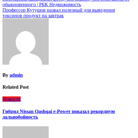
обыкновенного | РБК Недвижимость
по
Профессор Кутушов назвал полезный для выведения
записям
токсинов продукт на завтрак
By
admin
Related Post
Новости
Гибрид Nissan Qashqai e-Power показал рекордную
дальнобойность