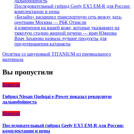
дальнобойность
Последовательный гибрид Geely EX5 EM-R для России:
комплектации и цены
«Билайн» расширил транспортную сеть между дата-
центрами Москвы — РБК Отрасли
4 изменения на вашей коже, которые указывают на
тяжелую стадию жирной печени — врач Южнова
Врач Захарова назвала лучшие продукты для
предотвращения катаракты
Оплетки со шнуровкой TITANIUM из премиального
материала
Вы пропустили
Новости
Гибрид Nissan Qashqai e-Power показал рекордную
дальнобойность
Новости
Последовательный гибрид Geely EX5 EM-R для России:
комплектации и цены