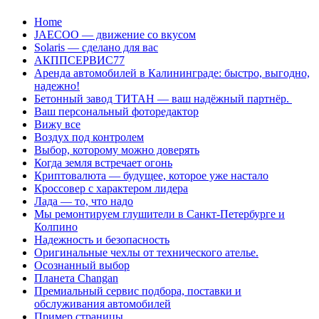
Перейти
Home
к
JAECOO — движение со вкусом
содержанию
Solaris — сделано для вас
АКППСЕРВИС77
Аренда автомобилей в Калининграде: быстро, выгодно,
надежно!
Бетонный завод ТИТАН — ваш надёжный партнёр.
Ваш персональный фоторедактор
Вижу все
Воздух под контролем
Выбор, которому можно доверять
Когда земля встречает огонь
Криптовалюта — будущее, которое уже настало
Кроссовер с характером лидера
Лада — то, что надо
Мы ремонтируем глушители в Санкт-Петербурге и
Колпино
Надежность и безопасность
Оригинальные чехлы от технического ателье.
Осознанный выбор
Планета Changan
Премиальный сервис подбора, поставки и
обслуживания автомобилей
Пример страницы