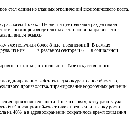
дров стал одним из главных ограничений экономического роста.
а, рассказал Новак. «Первый и центральный раздел плана —
урс из низкопроизводительных секторов и направить его в
аявил вице-премьер.
ку уже получили более 8 тыс. предприятий. В рамках
да, из них 11 — в реальном секторе и 6 — в социальной
мировые практики, технологии на базе искусственного
имо одновременно работать над конкурентоспособностью,
бережливого производства, тиражирование коробочных решений
ения производительности. По его словам, в эту работу уже
, что 60% предприятий-участников превысили планку роста
сла на 40%, а в здравоохранении сократилось время ожидания