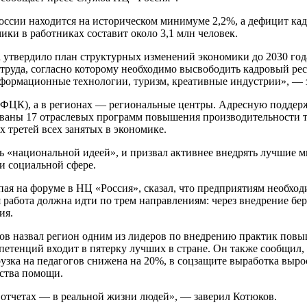
России находится на историческом минимуме 2,2%, а дефицит ка
ики в работниках составит около 3,1 млн человек.
а утвердило план структурных изменений экономики до 2030 год
труда, согласно которому необходимо высвободить кадровый рес
ормационные технологии, туризм, креативные индустрии», — з
(ФЦК), а в регионах — региональные центры. Адресную поддерж
аны 17 отраслевых программ повышения производительности тру
х третей всех занятых в экономике.
ть «национальной идеей», и призвал активнее внедрять лучшие 
и социальной сфере.
я на форуме в НЦ «Россия», сказал, что предприятиям необход
я работа должна идти по трем направлениям: через внедрение 
ия.
ов назвал регион одним из лидеров по внедрению практик повыш
петенций входит в пятерку лучших в стране. Он также сообщил
узка на педагогов снижена на 20%, в соцзащите выработка выро
ества помощи.
в отчетах — в реальной жизни людей», — заверил Котюков.