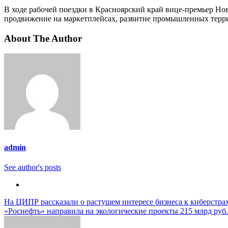
В ходе рабочей поездки в Красноярский край вице-премьер Нов
продвижение на маркетплейсах, развитие промышленных террит
About The Author
admin
See author's posts
Навигация
На ЦИПР рассказали о растущем интересе бизнеса к киберст
«Роснефть» направила на экологические проекты 215 млрд руб
по