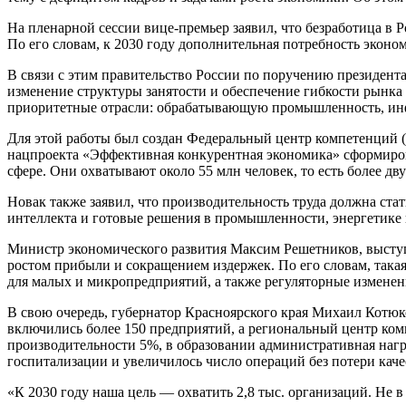
На пленарной сессии вице-премьер заявил, что безработица в 
По его словам, к 2030 году дополнительная потребность эконом
В связи с этим правительство России по поручению президент
изменение структуры занятости и обеспечение гибкости рынка 
приоритетные отрасли: обрабатывающую промышленность, инф
Для этой работы был создан Федеральный центр компетенций 
нацпроекта «Эффективная конкурентная экономика» сформиров
сфере. Они охватывают около 55 млн человек, то есть более дву
Новак также заявил, что производительность труда должна ста
интеллекта и готовые решения в промышленности, энергетике 
Министр экономического развития Максим Решетников, выступа
ростом прибыли и сокращением издержек. По его словам, така
для малых и микропредприятий, а также регуляторные изменен
В свою очередь, губернатор Красноярского края Михаил Котюк
включились более 150 предприятий, а региональный центр ком
производительности 5%, в образовании административная нагр
госпитализации и увеличилось число операций без потери кач
«К 2030 году наша цель — охватить 2,8 тыс. организаций. Не 