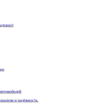
надежно!
ино
 автомобилей
онализм и надёжность.