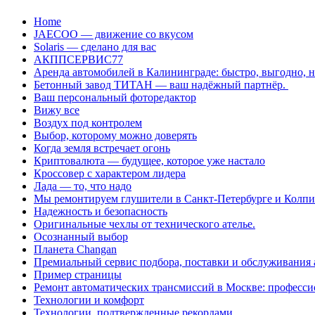
Перейти
Home
к
JAECOO — движение со вкусом
содержанию
Solaris — сделано для вас
АКППСЕРВИС77
Аренда автомобилей в Калининграде: быстро, выгодно, 
Бетонный завод ТИТАН — ваш надёжный партнёр.
Ваш персональный фоторедактор
Вижу все
Воздух под контролем
Выбор, которому можно доверять
Когда земля встречает огонь
Криптовалюта — будущее, которое уже настало
Кроссовер с характером лидера
Лада — то, что надо
Мы ремонтируем глушители в Санкт-Петербурге и Колп
Надежность и безопасность
Оригинальные чехлы от технического ателье.
Осознанный выбор
Планета Changan
Премиальный сервис подбора, поставки и обслуживания
Пример страницы
Ремонт автоматических трансмиссий в Москве: професси
Технологии и комфорт
Технологии, подтвержденные рекордами