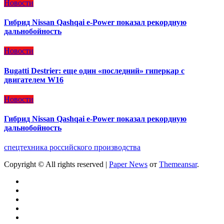
Новости
Гибрид Nissan Qashqai e-Power показал рекордную
дальнобойность
Новости
Bugatti Destrier: еще один «последний» гиперкар с
двигателем W16
Новости
Гибрид Nissan Qashqai e-Power показал рекордную
дальнобойность
спецтехника российского производства
Copyright © All rights reserved
|
Paper News
от
Themeansar
.