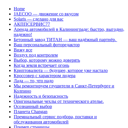
Перейти
Home
к
JAECOO — движение со вкусом
содержанию
Solaris — сделано для вас
АКППСЕРВИС77
Аренда автомобилей в Калининграде: быстро, выгодно,
надежно!
Бетонный завод ТИТАН — ваш надёжный партнёр.
Ваш персональный фоторедактор
Вижу все
Воздух под контролем
Выбор, которому можно доверять
Когда земля встречает огонь
Криптовалюта — будущее, которое уже настало
Кроссовер с характером лидера
Лада — то, что надо
Мы ремонтируем глушители в Санкт-Петербурге и
Колпино
Надежность и безопасность
Оригинальные чехлы от технического ателье.
Осознанный выбор
Планета Changan
Премиальный сервис подбора, поставки и
обслуживания автомобилей
Пример страницы