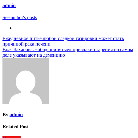
admin
See author's posts
Навигация
Ежедневное питье любой сладкой газировки может стать
причиной рака печени
по
Врач Захарова: «общепринятые» признаки старения на самом
записям
деле указывают на деменцию
By
admin
Related Post