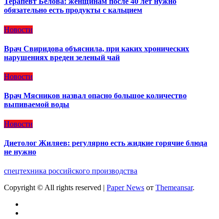
Терапевт Белова: женщинам после 40 лет нужно
обязательно есть продукты с кальцием
Новости
Врач Свиридова объяснила, при каких хронических
нарушениях вреден зеленый чай
Новости
Врач Мясников назвал опасно большое количество
выпиваемой воды
Новости
Диетолог Жиляев: регулярно есть жидкие горячие блюда
не нужно
спецтехника российского производства
Copyright © All rights reserved
|
Paper News
от
Themeansar
.