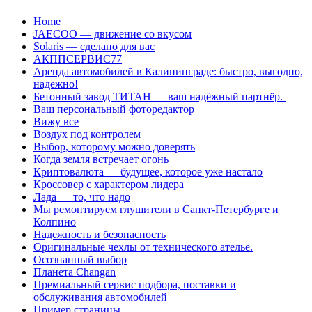
Перейти
Home
к
JAECOO — движение со вкусом
содержанию
Solaris — сделано для вас
АКППСЕРВИС77
Аренда автомобилей в Калининграде: быстро, выгодно,
надежно!
Бетонный завод ТИТАН — ваш надёжный партнёр.
Ваш персональный фоторедактор
Вижу все
Воздух под контролем
Выбор, которому можно доверять
Когда земля встречает огонь
Криптовалюта — будущее, которое уже настало
Кроссовер с характером лидера
Лада — то, что надо
Мы ремонтируем глушители в Санкт-Петербурге и
Колпино
Надежность и безопасность
Оригинальные чехлы от технического ателье.
Осознанный выбор
Планета Changan
Премиальный сервис подбора, поставки и
обслуживания автомобилей
Пример страницы