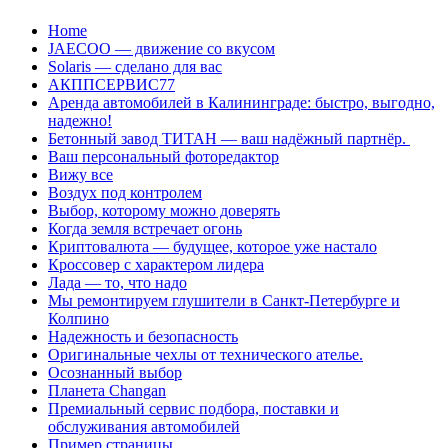
Перейти
Home
к
JAECOO — движение со вкусом
содержанию
Solaris — сделано для вас
АКППСЕРВИС77
Аренда автомобилей в Калининграде: быстро, выгодно,
надежно!
Бетонный завод ТИТАН — ваш надёжный партнёр.
Ваш персональный фоторедактор
Вижу все
Воздух под контролем
Выбор, которому можно доверять
Когда земля встречает огонь
Криптовалюта — будущее, которое уже настало
Кроссовер с характером лидера
Лада — то, что надо
Мы ремонтируем глушители в Санкт-Петербурге и
Колпино
Надежность и безопасность
Оригинальные чехлы от технического ателье.
Осознанный выбор
Планета Changan
Премиальный сервис подбора, поставки и
обслуживания автомобилей
Пример страницы