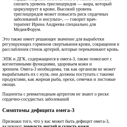
снизить уровень триглицеридов — жира, который
циркулирует в крови. Высокий уровень
триглицеридов может повысить риск сердечных
заболеваний и инсульта», — говорит врач-
терапевт Ирина Андреева специально для
МедикФорум.
Это также имеет решающее значение для выработки
регулирующих гормонов свертывания крови, сокращения и
расслабления стенок артерий, которые перекачивают кровь.
ЭПК и ДГК, содержащиеся в омега-3, также помогают с
когнитивными функциями, здоровьем кожи и
зрением. Омега-3 необходимы, так как организм не может
вырабатывать их с нуля, они должны поступать с такими
продуктами, как жирная рыба, орехи, семечки и листовые
овощи.
Пациенты с ревматоидным артритом не знают о риске
сердечно-сосудистых заболеваний
Симптомы дефицита омега-3
Признаки того, что у вас может быть дефицит омега-3,
включают
ломкость ногтей и сухость кожи.