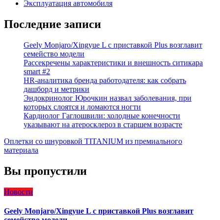
Эксплуатация автомобиля
Последние записи
Geely Monjaro/Xingyue L с приставкой Plus возглавит
семейство модели
Рассекречены характеристики и внешность ситикара
smart #2
HR-аналитика бренда работодателя: как собрать
дашборд и метрики
Эндокринолог Юрочкин назвал заболевания, при
которых слоятся и ломаются ногти
Кардиолог Гаглошвили: холодные конечности
указывают на атеросклероз в старшем возрасте
Оплетки со шнуровкой TITANIUM из премиального
материала
Вы пропустили
Новости
Geely Monjaro/Xingyue L с приставкой Plus возглавит
семейство модели