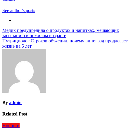
See author's posts
Навигация
Медик предупредила о продуктах и напитках, мешающих
засыпанию в пожилом возрасте
по
Нутрициолог Строков объяснил, почему виноград продлевает
записям
жизнь на 5 лет
By
admin
Related Post
Новости