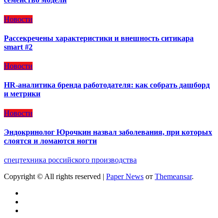
Новости
Рассекречены характеристики и внешность ситикара
smart #2
Новости
HR-аналитика бренда работодателя: как собрать дашборд
и метрики
Новости
Эндокринолог Юрочкин назвал заболевания, при которых
слоятся и ломаются ногти
спецтехника российского производства
Copyright © All rights reserved
|
Paper News
от
Themeansar
.